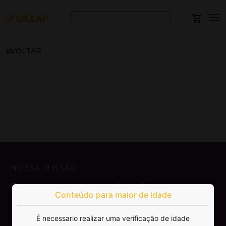
VOLTAR
NOSSA MISSÃO
Democratizar a publicação e venda de
Conteúdo para maior de idade
livros.
É necessario realizar uma verificação de idade
SAIBA MAIS