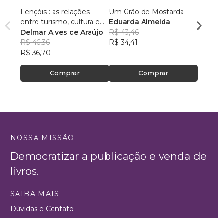
Lençóis : as relações
Um Grão de Mostarda
Inteli
entre turismo, cultura e
Eduarda Almeida
Aulas 
ambiente
Delmar Alves de Araújo
R$ 43,46
PhD(c
R$ 46,36
R$ 34,41
R$ 63
R$ 36,70
R$ 50
Comprar
Comprar
NOSSA MISSÃO
Democratizar a publicação e venda de
livros.
SAIBA MAIS
Dúvidas e Contato