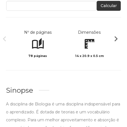
Calcular
Nº de páginas
Dimensões
78 páginas
14 x 20.9 x 0.5 cm
Preto 
Sinopse
A disciplina de Biologia é uma disciplina indispensável para
o aprendizado. É dotada de teorias e um vocabulário
complexo. Para um melhor aproveitamento e absorção é