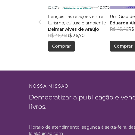
Lençóis : as relações entre
Um Grão de
turismo, cultura e ambiente
Eduarda A
Delmar Alves de Araújo
R$ 43,46
R$ 
R$ 46,36
R$ 36,70
Comprar
Comprar
NOSSA MISSÃO
Democratizar a publicação e ven
livros.
Horário de atendimento: segunda à sexta-feira, da
loja@uiclap.com