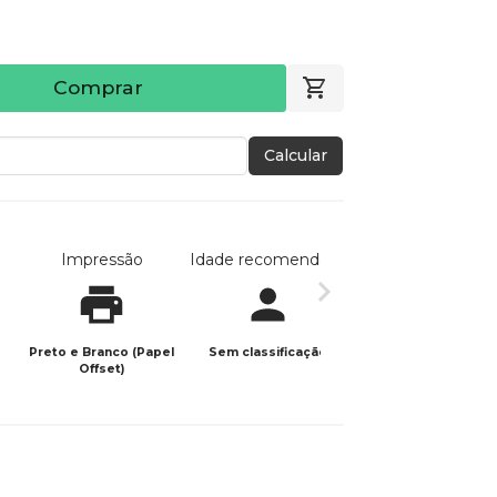
Comprar
Calcular
Impressão
Idade recomendada
Data de publicaç
Preto e Branco (Papel
Sem classificação
16/09/2021
Offset)