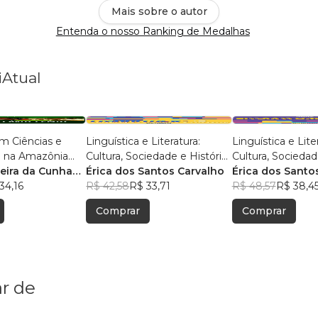
Mais sobre o autor
Entenda o nosso Ranking de Medalhas
iAtual
m Ciências e
Linguística e Literatura:
Linguística e Lite
 na Amazônia
Cultura, Sociedade e História
Cultura, Sociedad
isas e Práticas
reira da Cunha
- Volume 2
Érica dos Santos Carvalho
Érica dos Santo
s
s
34,16
R$ 42,58
R$ 33,71
R$ 48,57
R$ 38,4
Comprar
Comprar
r de