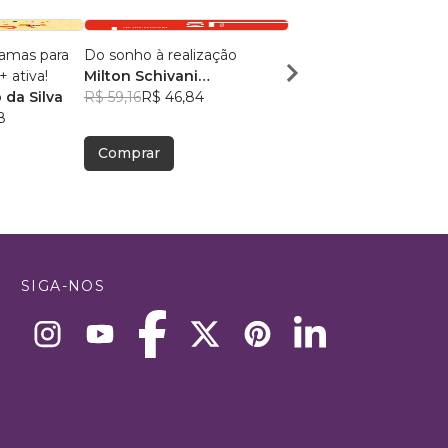
ramas para
Do sonho à realização
PARA ALGUÉM ESPE
 ativa!
Milton Schivani
Janiheide Migliorini 
 da Silva
(Organizador)
R$ 59,16
R$ 46,84
, +14
Souza
R$ 42,94
R$ 34,00
8
Comprar
Comprar
SIGA-NOS