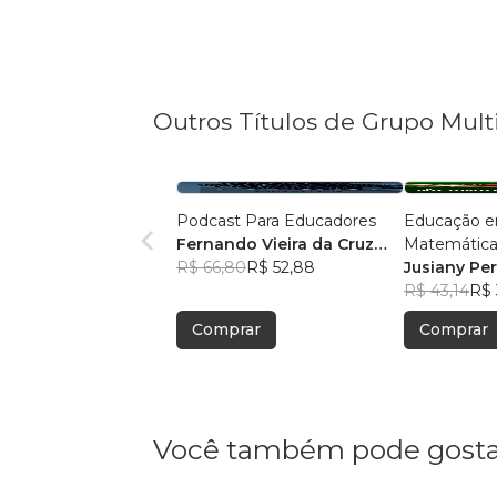
Outros Títulos de Grupo Mult
Podcast Para Educadores
Educação e
Fernando Vieira da Cruz
Matemática
(Fernandinho Cruz)
R$ 66,80
R$ 52,88
Legal: Pesqu
Jusiany Pe
Pedagógica
dos Santo
R$ 43,14
R$ 
Comprar
Comprar
Você também pode gosta