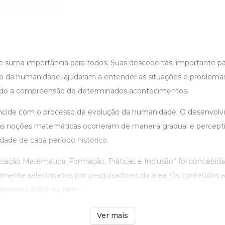
 suma importância para todos. Suas descobertas, importante p
 da humanidade, ajudaram a entender as situações e problemas
tando a compreensão de determinados acontecimentos.
ncide com o processo de evolução da humanidade. O desenvolv
 noções matemáticas ocorreram de maneira gradual e perceptí
dade de cada período histórico.
cação Matemática: Formação, Práticas e Inclusão” foi concebida 
ialmente selecionados por pesquisadores da área. Os conteúdos
inentes sobre os tem ...
Ver mais