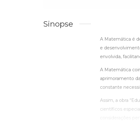
Sinopse
A Matemática é de
e desenvolvimento
envolvida, facili
A Matemática coi
aprimoramento das
constante necessi
Assim, a obra “Edu
científicos espec
considerações pert