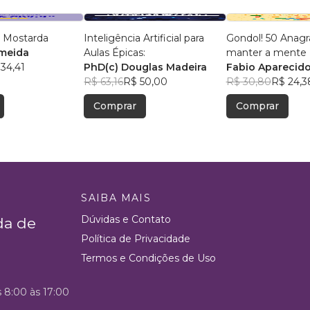
 Mostarda
Inteligência Artificial para
Gondol! 50 Anag
lmeida
Aulas Épicas:
manter a mente +
34,41
PhD(c) Douglas Madeira
Fabio Aparecido
R$ 63,16
R$ 50,00
R$ 30,80
R$ 24,3
Comprar
Comprar
SAIBA MAIS
Dúvidas e Contato
da de
Política de Privacidade
Termos e Condições de Uso
s 8:00 às 17:00