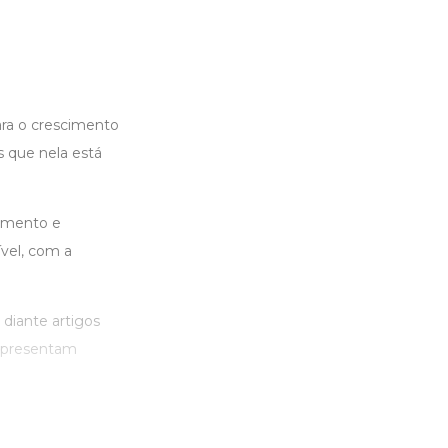
ara o crescimento
 que nela está
imento e
vel, com a
diante artigos
 apresentam