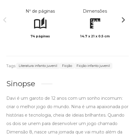
Nº de páginas
Dimensões
74 páginas
14.7 x 21 x 0.5 cm
Preto 
Tags:
Literatura infanto juvenil
Ficção
Ficção infanto juvenil
Sinopse
Davi é um garoto de 12 anos com um sonho incomum:
criar o melhor jogo do mundo. Nina é uma apaixonada por
histórias e tecnologia, cheia de ideias brilhantes. Quando
os dois se unem para desenvolver um jogo chamado
Dimensão 8, nasce uma jornada que vai muito além da