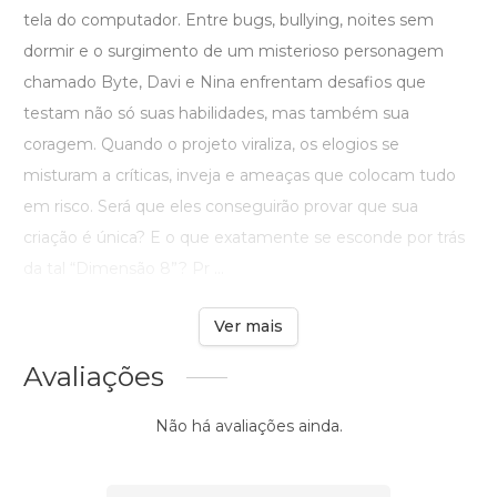
tela do computador. Entre bugs, bullying, noites sem
dormir e o surgimento de um misterioso personagem
chamado Byte, Davi e Nina enfrentam desafios que
testam não só suas habilidades, mas também sua
coragem. Quando o projeto viraliza, os elogios se
misturam a críticas, inveja e ameaças que colocam tudo
em risco. Será que eles conseguirão provar que sua
criação é única? E o que exatamente se esconde por trás
da tal “Dimensão 8”? Pr ...
Ver mais
Avaliações
Não há avaliações ainda.