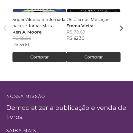
Super-Aldeão e a Jornada
Os Últimos Mestiços
Liga d
para se Tornar Mais
Emma Vieira
Parqu
Interessante!
Ken A. Moore
R$ 78,69
Rumo
Danie
R$ 68,86
R$ 62,30
R$ 16
R$ 54,51
R$ 13
Comprar
Comprar
NOSSA MISSÃO
Democratizar a publicação e venda de
livros.
SAIBA MAIS