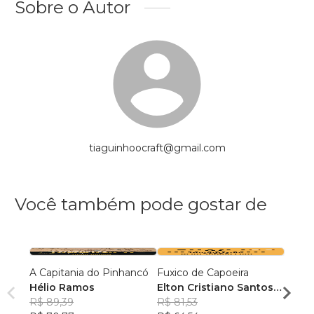
Sobre o Autor
tiaguinhoocraft@gmail.com
Você também pode gostar de
A Capitania do Pinhancó
Fuxico de Capoeira
Antig
Hélio Ramos
Elton Cristiano Santos
Cariri
R$ 89,39
da Silva
R$ 81,53
Flaub