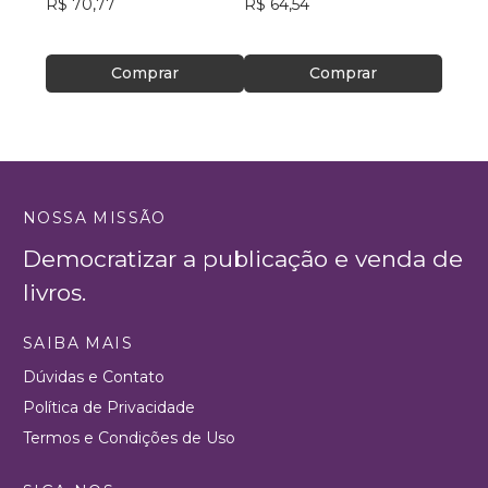
R$ 70,77
R$ 64,54
R$ 14
R$ 11
Comprar
Comprar
NOSSA MISSÃO
Democratizar a publicação e venda de
livros.
SAIBA MAIS
Dúvidas e Contato
Política de Privacidade
Termos e Condições de Uso