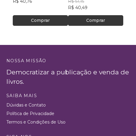
R$ 40,76
Figueira
R$ 51,15
R$ 82
R$ 40,49
R$ 65
Comprar
Comprar
NOSSA MISSÃO
Democratizar a publicação e venda de
livros.
SAIBA MAIS
Dúvidas e Contato
Política de Privacidade
Termos e Condições de Uso