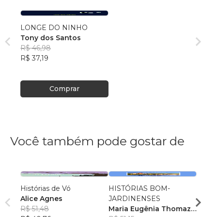
LONGE DO NINHO
Tony dos Santos
R$ 46,98
R$ 37,19
Comprar
Você também pode gostar de
Histórias de Vó
HISTÓRIAS BOM-
O Arm
Alice Agnes
JARDINENSES
Minha
R$ 51,48
Maria Eugênia Thomaz
Vitor