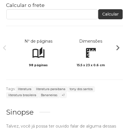
Calcular o frete
Calcular
Nº de páginas
Dimensões
98 páginas
15.5 x 23 x 0.6 cm
Preto 
Tags:
literatura
literatura paraibana
tony dos santos
literatura brasileira
Bananeiras
+1
Sinopse
Talvez, você já possa ter ouvido falar de alguma dessas