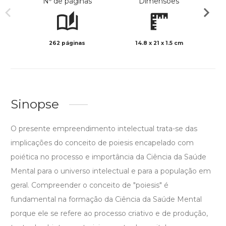
Nº de páginas
Dimensões
262 páginas
14.8 x 21 x 1.5 cm
Preto 
Sinopse
O presente empreendimento intelectual trata-se das
implicações do conceito de poiesis encapelado com
poiética no processo e importância da Ciência da Saúde
Mental para o universo intelectual e para a população em
geral. Compreender o conceito de "poiesis" é
fundamental na formação da Ciência da Saúde Mental
porque ele se refere ao processo criativo e de produção,