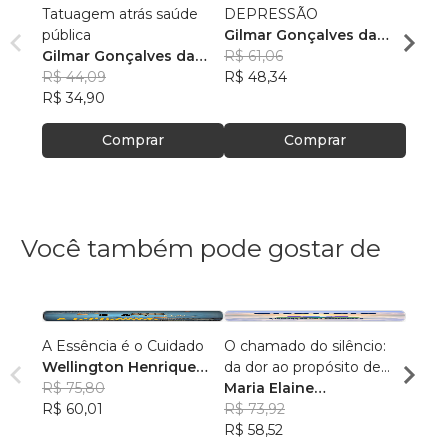
Tatuagem atrás saúde
DEPRESSÃO
SAÚD
pública
Gilmar Gonçalves da
Gilma
Gilmar Gonçalves da
Costa
R$ 61,06
Cost
R$ 47
Costa
R$ 44,09
R$ 48,34
R$ 37
R$ 34,90
Comprar
Comprar
Você também pode gostar de
A Essência é o Cuidado
O chamado do silêncio:
Sobre
Wellington Henrique
da dor ao propósito de
Diam
dos Santos
R$ 75,80
cuidar
Maria Elaine
Thiag
R$ 60,01
Hundertmarck
R$ 73,92
R$ 55
Cavalheiro
R$ 58,52
R$ 43