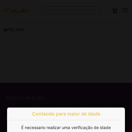
VOLTAR
NOSSA MISSÃO
Democratizar a publicação e venda de
Conteúdo para maior de idade
livros.
É necessario realizar uma verificação de idade
SAIBA MAIS