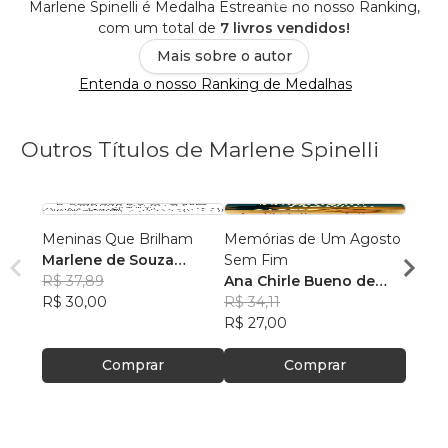
Marlene Spinelli é Medalha Estreante no nosso Ranking,
com um total de
7 livros vendidos!
Mais sobre o autor
Entenda o nosso Ranking de Medalhas
Outros Títulos de Marlene Spinelli
Meninas Que Brilham
Memórias de Um Agosto
O Mil
Marlene de Souza
Sem Fim
Comi
Spinelli
R$ 37,89
Ana Chirle Bueno de
Ana C
R$ 30,00
Souza
R$ 34,11
Souz
R$ 27
R$ 27,00
R$ 22
Comprar
Comprar