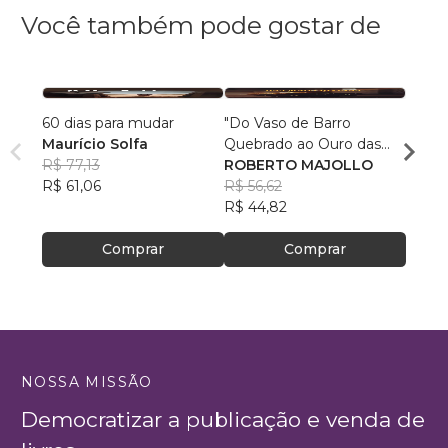
Você também pode gostar de
60 dias para mudar
"Do Vaso de Barro
Super
Maurício Solfa
Quebrado ao Ouro das
Mulhe
R$ 77,13
Mãos Divinas"
ROBERTO MAJOLLO
Bianc
R$ 61,06
R$ 56,62
R$ 67
R$ 44,82
R$ 53
Comprar
Comprar
NOSSA MISSÃO
Democratizar a publicação e venda de