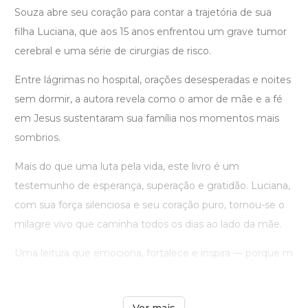
Souza abre seu coração para contar a trajetória de sua
filha Luciana, que aos 15 anos enfrentou um grave tumor
cerebral e uma série de cirurgias de risco.
Entre lágrimas no hospital, orações desesperadas e noites
sem dormir, a autora revela como o amor de mãe e a fé
em Jesus sustentaram sua família nos momentos mais
sombrios.
Mais do que uma luta pela vida, este livro é um
testemunho de esperança, superação e gratidão. Luciana,
com sua força silenciosa e seu coração puro, tornou-se o
milagre vivo que caminha todos os dias ao lado da mãe.
Uma leitura que emociona, fortalece e inspira — porque m
...
Ver mais