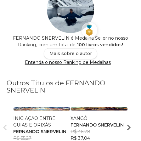
FERNANDO SNERVELIN é Medalha Seller no nosso
Ranking, com um total de
100 livros vendidos!
Mais sobre o autor
Entenda o nosso Ranking de Medalhas
Outros Títulos de FERNANDO
SNERVELIN
INICIAÇÃO ENTRE
XANGÔ
OXU
GUIAS E ORIXÁS
FERNANDO SNERVELIN
FERN
FERNANDO SNERVELIN
R$ 46,78
R$ 45
R$ 55,27
R$ 37,04
R$ 35