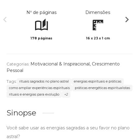
Nº de páginas
Dimensões
178 páginas
16 x 23 x 1 cm
Preto 
Motivacional & Inspiracional
,
Crescimento
Categorias:
Pessoal
Tags:
rituais sagrados no plano astral
energias espirituais e práticas
como ampliar experiências espirituais
práticas energéticas espiritualistas
rituais e energias para evolução
+2
Sinopse
Você sabe usar as energias sagradas a seu favor no plano
astral?