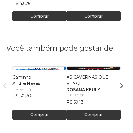
R$ 43,75
Comprar
Comprar
Você também pode gostar de
Caminho
AS CAVERNAS QUE
Queri
André Naves.:
VENCI
Chris
R$ 64,04
ROSANA KEULY
R$ 51
R$ 50,70
R$ 74,69
R$ 40
R$ 59,13
Comprar
Comprar