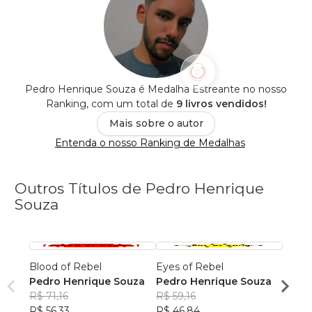
Pedro Henrique Souza é Medalha Estreante no nosso
Ranking, com um total de
9 livros vendidos!
Mais sobre o autor
Entenda o nosso Ranking de Medalhas
Outros Títulos de Pedro Henrique
Souza
Blood of Rebel
Eyes of Rebel
Heart
Pedro Henrique Souza
Pedro Henrique Souza
Pedro
R$ 71,16
R$ 59,16
R$ 60
R$ 56,33
R$ 46,84
R$ 48