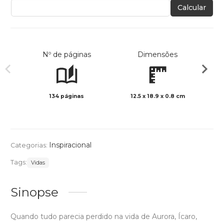
Calcular
Nº de páginas
Dimensões
134 páginas
12.5 x 18.9 x 0.8 cm
Preto 
Inspiracional
Categorias:
Tags:
Vidas
Sinopse
Quando tudo parecia perdido na vida de Aurora, Ícaro,