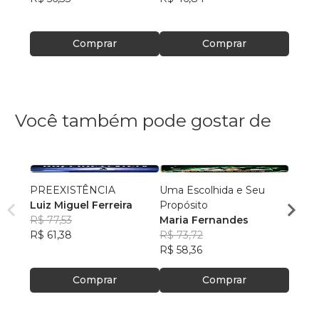
Comprar
Comprar
Você também pode gostar de
PREEXISTÊNCIA
Uma Escolhida e Seu
MILA
Luiz Miguel Ferreira
Propósito
DOR
R$ 77,53
Maria Fernandes
NADM
R$ 61,38
R$ 73,72
R$ 50
R$ 58,36
R$ 39
Comprar
Comprar