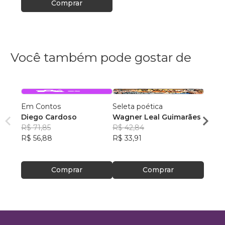
Comprar
Você também pode gostar de
Em Contos
Seleta poética
O que
Diego Cardoso
Wagner Leal Guimarães
enten
R$ 71,85
R$ 42,84
ainda 
Carla
R$ 56,88
R$ 33,91
R$ 57
R$ 45
Comprar
Comprar