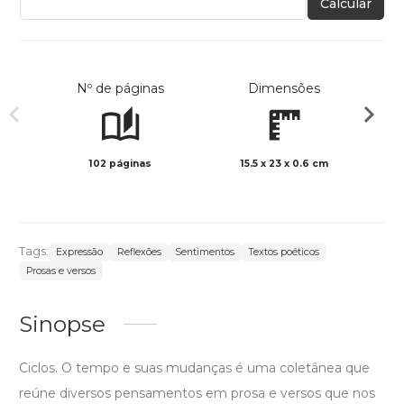
Calcular
Nº de páginas
Dimensões
102 páginas
15.5 x 23 x 0.6 cm
Preto 
Tags:
Expressão
Reflexões
Sentimentos
Textos poéticos
Prosas e versos
Sinopse
Ciclos. O tempo e suas mudanças é uma coletânea que
reúne diversos pensamentos em prosa e versos que nos