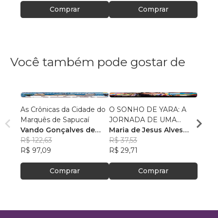
Comprar
Comprar
Você também pode gostar de
As Crônicas da Cidade do
O SONHO DE YARA: A
Conto
Marquês de Sapucaí
JORNADA DE UMA
Fabrí
Vando Gonçalves de
MENINA INDÍGENA
Maria de Jesus Alves
R$ 75
Araújo
R$ 122,63
dos Santos
R$ 37,53
R$ 60
R$ 97,09
R$ 29,71
Comprar
Comprar