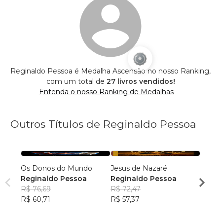
Reginaldo Pessoa é Medalha Ascensão no nosso Ranking,
com um total de
27 livros vendidos!
Entenda o nosso Ranking de Medalhas
Outros Títulos de Reginaldo Pessoa
Os Donos do Mundo
Jesus de Nazaré
ENTR
Reginaldo Pessoa
Reginaldo Pessoa
Regin
R$ 76,69
R$ 72,47
R$ 37
R$ 60,71
R$ 57,37
R$ 30