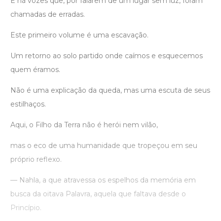
E há vozes que, por falarem de um lugar sem luz, foram
chamadas de erradas.
Este primeiro volume é uma escavação.
Um retorno ao solo partido onde caímos e esquecemos
quem éramos.
Não é uma explicação da queda, mas uma escuta de seus
estilhaços.
Aqui, o Filho da Terra não é herói nem vilão,
mas o eco de uma humanidade que tropeçou em seu
próprio reflexo.
— Nahla, a que atravessa os espelhos da memória em
busca da oitava Palavra, aquela que faltava desde o
Princípio.