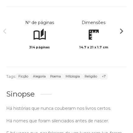
Nº de páginas
Dimensões
314 páginas
14.7 x 21 x 1.7 cm
Preto 
Tags:
Ficção
Alegoria
Poema
Mitologia
Religião
+7
Sinopse
Há histórias que nunca couberam nos livros certos.
Há nomes que foram silenciados antes de nascer.