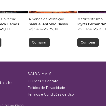
a Governar
A Senda da Perfeição
Matricentrismo
neck Lemos
Samuel Antônio Basso
Myrts Fernânde'
 49,00
Chiesa
R$ 94,74
R$ 75,00
R$ 102,45
R$ 81,1
Comprar
Comprar
SAIBA MAIS
Dúvidas e Contato
da de
Política de Privacidade
Termos e Condições de Uso