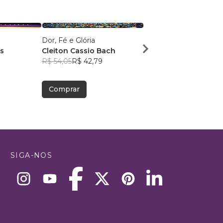
Dor, Fé e Glória
Identidade de Valor
s
Cleiton Cassio Bach
Simone Lacerda
1
R$ 54,05
R$ 42,79
R$ 81,24
R$ 64,31
Comprar
Comprar
SIGA-NOS