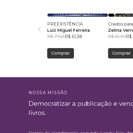
PREEXISTÊNCIA
Criados par
Luiz Miguel Ferreira
Zelma Ver
R$ 77,53
R$ 61,38
R$ 61,90
R$
Comprar
Comprar
NOSSA MISSÃO
Democratizar a publicação e ven
livros.