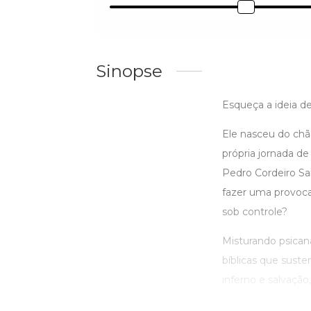
Sinopse
Esqueça a ideia de
Ele nasceu do chão
própria jornada d
Pedro Cordeiro Sa
fazer uma provocaç
sob controle?
Misturando psicaná
bíblicas que sust
inferno e salvação, 