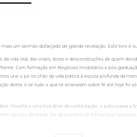
 mais um sermão disfarçado de grande revelação. Este livro é out
 da vida real, das crises, dores e desconstruções de quem decid
e frente. Com formação em Negócios Imobiliários e pós-graduaçã
ntos une o pé no chão da vida prática à escuta profunda da me
ão direta: e se tudo o que te ensinaram sobre fé até hoje foi s
lise, filosofia e uma boa dose de contestação, o autor passa a 
entam séculos de medo. Ele desconstrói de forma crua conceito
...