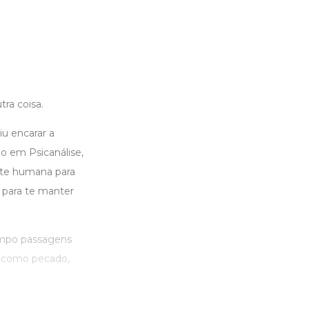
ra coisa.
iu encarar a
o em Psicanálise,
nte humana para
ó para te manter
limpo passagens
s como pecado,