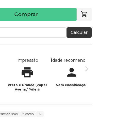
Comprar
Calcular
Impressão
Idade recomendada
Data de publicaç
Preto e Branco (Papel
Sem classificação
25/07/2025
Avena / Pólen)
cristianismo
filosofia
+1