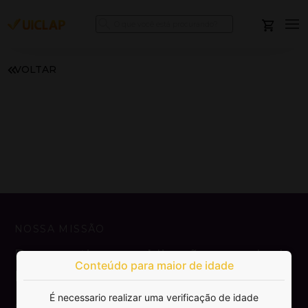
VOLTAR
NOSSA MISSÃO
Democratizar a publicação e venda de
Conteúdo para maior de idade
livros.
É necessario realizar uma verificação de idade
SAIBA MAIS