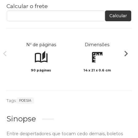
Calcular o frete
Calcular
Nº de páginas
Dimensões
90 páginas
14 x 21 x 0.6 cm
Preto 
Tags:
POESIA
Sinopse
Entre despertadores que tocam cedo demais, boletos