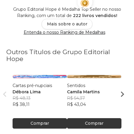
Grupo Editorial Hope é Medalha Top Seller no nosso
Ranking, com um total de
222 livros vendidos!
Mais sobre o autor
Entenda o nosso Ranking de Medalhas
Outros Títulos de Grupo Editorial
Hope
Cartas pré-nupciais
Sentidos
Snak
Débora Lima
Camila Martins
Silma
R$ 48,13
R$ 54,37
R$ 92
R$ 38,11
R$ 43,04
R$ 73
Comprar
Comprar