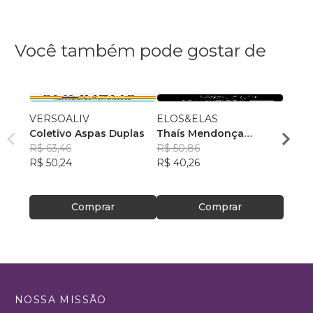
Você também pode gostar de
VERSOALIV
ELOS&ELAS
Ensai
Coletivo Aspas Duplas
Thaís Mendonça
Jardd
R$ 63,46
Resende
R$ 50,86
, +23
R$ 49
R$ 50,24
R$ 40,26
R$ 39
Comprar
Comprar
NOSSA MISSÃO