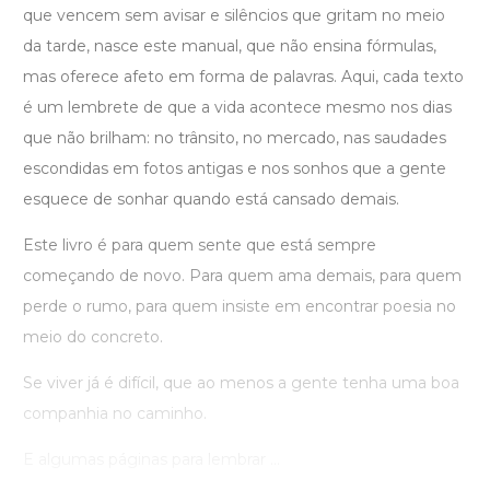
que vencem sem avisar e silêncios que gritam no meio
da tarde, nasce este manual, que não ensina fórmulas,
mas oferece afeto em forma de palavras. Aqui, cada texto
é um lembrete de que a vida acontece mesmo nos dias
que não brilham: no trânsito, no mercado, nas saudades
escondidas em fotos antigas e nos sonhos que a gente
esquece de sonhar quando está cansado demais.
Este livro é para quem sente que está sempre
começando de novo. Para quem ama demais, para quem
perde o rumo, para quem insiste em encontrar poesia no
meio do concreto.
Se viver já é difícil, que ao menos a gente tenha uma boa
companhia no caminho.
E algumas páginas para lembrar ...