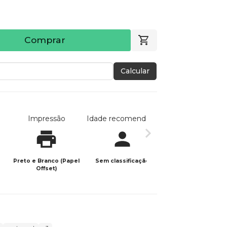
Comprar
Calcular
Impressão
Idade recomendada
Data de publicaç
Preto e Branco (Papel
Sem classificação
24/07/2025
Offset)