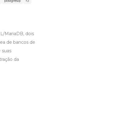
postgresql
+3
QL/MariaDB, dois
rea de bancos de
e suas
tração da