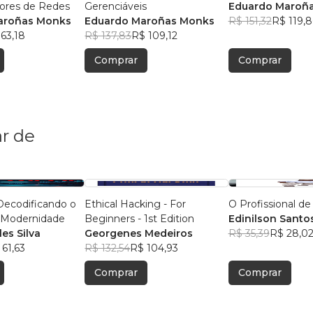
dores de Redes
Gerenciáveis
Eduardo Maroñ
aroñas Monks
Eduardo Maroñas Monks
R$ 151,32
R$ 119,
63,18
R$ 137,83
R$ 109,12
Comprar
Comprar
r de
Ethical Hacking - For
O Profissional de
beto da Modernidade
Beginners - 1st Edition
Edinilson Santos
les Silva
Georgenes Medeiros
R$ 35,39
R$ 28,0
 61,63
R$ 132,54
R$ 104,93
Comprar
Comprar