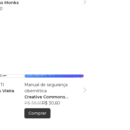
as Monks
80
 TI
Manual de segurança
 Vieira
cibernética
2
Creative Commons
Attribution-ShareAlike 4.0
R$ 38,65
R$ 30,60
International License.
Comprar