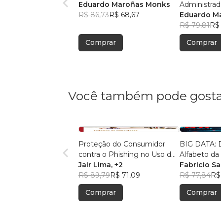
Eduardo Maroñas Monks
Administra
R$ 86,73
R$ 68,67
Eduardo M
R$ 79,81
R$ 
Comprar
Comprar
Você também pode gosta
Proteção do Consumidor
BIG DATA: Decodificando o
contra o Phishing no Uso do
Alfa
Internet Banking
Jair Lima
, +2
Fabricio Sa
R$ 89,79
R$ 71,09
R$ 77,84
R$
Comprar
Comprar