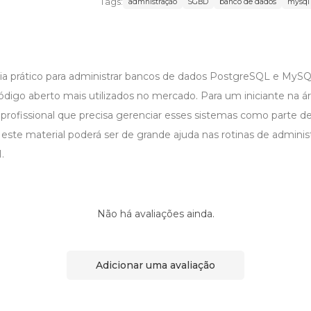
Tags:
admnistração
SGBD
banco de dados
mysql
uia prático para administrar bancos de dados PostgreSQL e MyS
ódigo aberto mais utilizados no mercado. Para um iniciante na á
profissional que precisa gerenciar esses sistemas como parte d
 este material poderá ser de grande ajuda nas rotinas de adminis
.
Não há avaliações ainda.
Adicionar uma avaliação