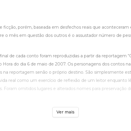
e ficção, porém, baseada em desfechos reais que aconteceram 
ere o mês em questão dos outros é o assustador número de pes
final de cada conto foram reproduzidas a partir da reportagem 
Zero Hora do dia 6 de maio de 2007. Os personagens dos contos 
tas na reportagem senão o próprio destino. São simplesmente es
ida real como um exercício de reflexão de um leitor enquanto l
as. Foram omitidos lugares e alterados nomes para preservação 
Ver mais