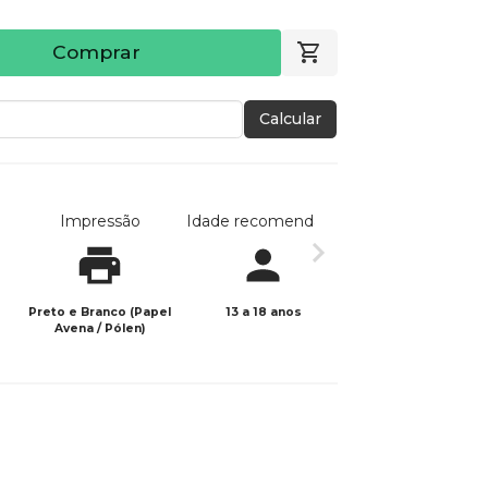
Comprar
Calcular
Impressão
Idade recomendada
Data de publicaç
Preto e Branco (Papel
13 a 18 anos
14/09/2021
Avena / Pólen)