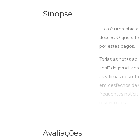
Sinopse
Esta é uma obra d
desses. O que dif
por estes pagos.
Todas as notas ao 
abril” do jornal 
as vítimas descri
em desfechos da v
freqüentes notíci
respeito aos ...
Avaliações