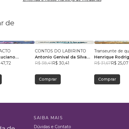
r de
ACTO
CONTOS DO LABIRINTO
Transeunte de q
Luciano
Antonio Genival da Silva
Henrique Rodri
Moreira
 47,72
Filho
R$ 38,41
R$ 30,41
R$ 31,67
R$ 25,07
Comprar
Comprar
SAIBA MAIS
Dúvidas e Contato
da de