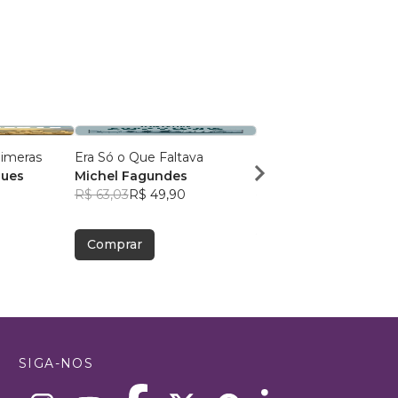
uimeras
Era Só o Que Faltava
Quando Ele nos Encon
gues
Michel Fagundes
Jessica Macan
R$ 63,03
R$ 49,90
R$ 39,88
R$ 31,57
Comprar
Comprar
SIGA-NOS