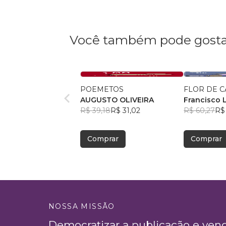
Você também pode gosta
POEMETOS
FLOR DE C
AUGUSTO OLIVEIRA
Francisco 
R$ 39,18
R$ 31,02
Gonçalves 
R$ 60,27
R$
Comprar
Comprar
NOSSA MISSÃO
Democratizar a publicação e ven