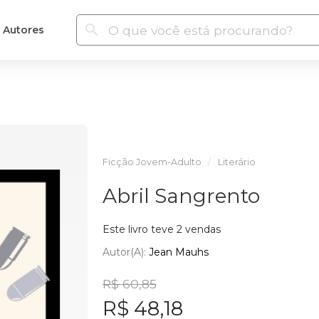
Autores
Ficção Jovem-Adulto
Literário
Abril Sangrento
Este livro teve 2 vendas
Autor(a):
Jean Mauhs
R$ 60,85
R$ 48,18