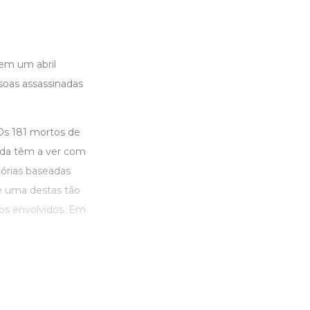
em um abril
soas assassinadas
“Os 181 mortos de
nada têm a ver com
tórias baseadas
ê uma destas tão
dos envolvidos. Em