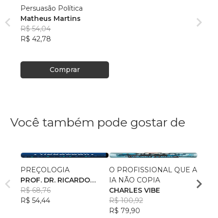
Persuasão Política
Matheus Martins
R$ 54,04
R$ 42,78
Comprar
Você também pode gostar de
PREÇOLOGIA
O PROFISSIONAL QUE A
Persu
PROF. DR. RICARDO
IA NÃO COPIA
Mathe
FERNANDES
R$ 68,76
CHARLES VIBE
R$ 54
R$ 54,44
R$ 100,92
R$ 42
R$ 79,90