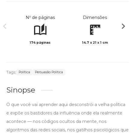
Nº de páginas
Dimensões
174 páginas
14.7 x 21 x 1 cm
Preto 
Tags:
Política
Persuasão Política
Sinopse
O que você vai aprender aqui desconstrói a velha política
e expõe os bastidores da influência onde ela realmente
acontece — nos códigos ocultos da mente, nos
algoritmos das redes sociais, nos gatilhos psicológicos que