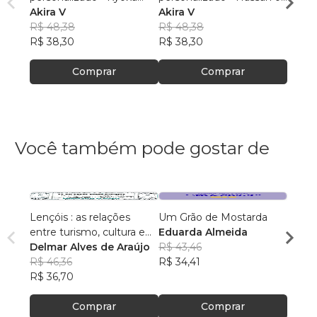
Jirou 1 (pequeno) - Folha
Akira V
Serenity IDOL 1
Akira V
branc
Akira
branca
R$ 48,38
(pequeno) - Folha branca
R$ 48,38
R$ 48
R$ 38,30
R$ 38,30
R$ 38
Comprar
Comprar
Você também pode gostar de
Lençóis : as relações
Um Grão de Mostarda
Inteli
entre turismo, cultura e
Eduarda Almeida
Aulas 
ambiente
Delmar Alves de Araújo
R$ 43,46
PhD(c
R$ 46,36
R$ 34,41
R$ 63
R$ 36,70
R$ 50
Comprar
Comprar