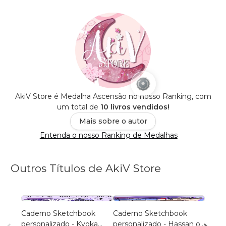
AkiV Store é Medalha Ascensão no nosso Ranking, com
um total de
10 livros vendidos!
Mais sobre o autor
Entenda o nosso Ranking de Medalhas
Outros Títulos de AkiV Store
Caderno Sketchbook
Caderno Sketchbook
Cader
personalizado - Kyoka
personalizado - Hassan of
Gray (