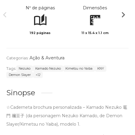
Nº de páginas
Dimensões
192 páginas
11 x 15.4 x 1.1 cm
Preto 
Ação & Aventura
Categorias:
Tags:
Nezuko
Kamado Nezuko
Kimetsu no Yaiba
KNY
Demon Slayer
+12
Sinopse
☆Caderneta brochura personalizada – Kamado Nezuko 竈
門 禰豆子 (da personagem Nezuko Kamado, de Demon
Slayer/Kimetsu no Yaiba), modelo 1.