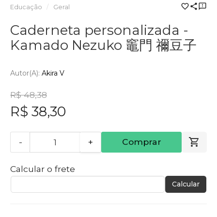
Educação
Geral
Caderneta personalizada -
Kamado Nezuko 竈門 禰豆子
Autor(a):
Akira V
R$ 48,38
R$ 38,30
-
+
Comprar
Calcular o frete
Calcular