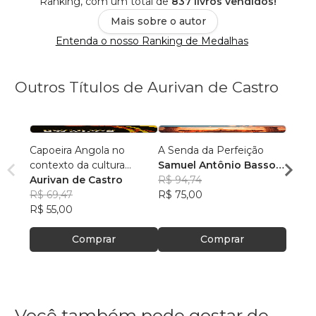
Ranking, com um total de
837 livros vendidos!
Mais sobre o autor
Entenda o nosso Ranking de Medalhas
Outros Títulos de Aurivan de Castro
Capoeira Angola no
A Senda da Perfeição
Entre
contexto da cultura
Samuel Antônio Basso
Despe
popular
Aurivan de Castro
Chiesa
R$ 94,74
Auriv
R$ 69,47
R$ 75,00
R$ 75
R$ 55,00
R$ 60
Comprar
Comprar
Você também pode gostar de