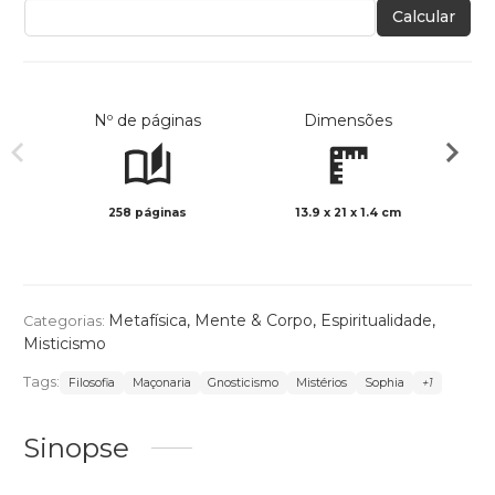
Calcular
Nº de páginas
Dimensões
258 páginas
13.9 x 21 x 1.4 cm
Preto 
Metafísica
,
Mente & Corpo
,
Espiritualidade
,
Categorias:
Misticismo
Tags:
Filosofia
Maçonaria
Gnosticismo
Mistérios
Sophia
+1
Sinopse