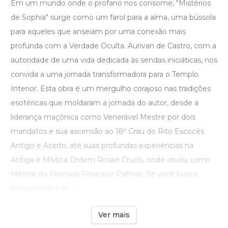
Em um mundo onde o profano nos consome, "Mistérios
de Sophia" surge como um farol para a alma, uma bússola
para aqueles que anseiam por uma conexão mais
profunda com a Verdade Oculta. Aurivan de Castro, com a
autoridade de uma vida dedicada às sendas iniciáticas, nos
convida a uma jornada transformadora para o Templo
Interior. Esta obra é um mergulho corajoso nas tradições
esotéricas que moldaram a jornada do autor, desde a
liderança maçônica como Venerável Mestre por dois
mandatos e sua ascensão ao 18º Grau do Rito Escocês
Antigo e Aceito, até suas profundas experiências na
Antiga e Mística Ordem Rosae Crucis, onde atuou como
Mestre do Pronaos Rosacruz Palmas. Se você busca
transcender o or ...
Ver mais