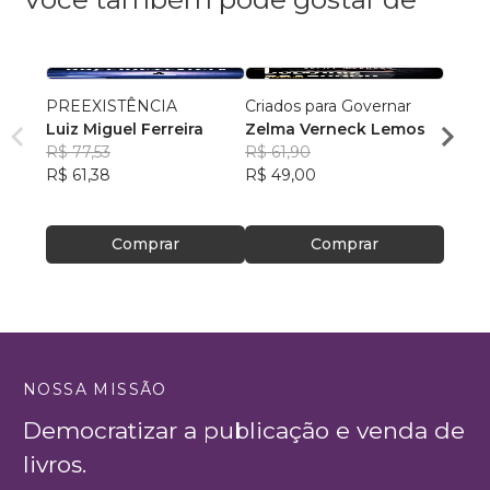
PREEXISTÊNCIA
Criados para Governar
A Sen
Luiz Miguel Ferreira
Zelma Verneck Lemos
Samue
R$ 77,53
R$ 61,90
Chies
R$ 94
R$ 61,38
R$ 49,00
R$ 75
Comprar
Comprar
NOSSA MISSÃO
Democratizar a publicação e venda de
livros.