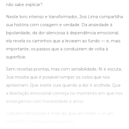
não sabe explicar?
Neste livro intenso e transformador, Josi Lima compartilha
sua história com coragem e verdade. Da ansiedade à
bipolaridade, da dor silenciosa à dependência emocional,
ela revela os caminhos que a levaram ao fundo — e, mais
importante, os passos que a conduziram de volta à
superfície.
Sem receitas prontas, mas com sensibilidade, fé e escuta,
Josi mostra que é possível romper os ciclos que nos
aprisionam. Que existe cura quando a dor é acolhida. Que
a libertação emocional começa no momento em que nos
enxergamos com honestidade e amor.
Cativeiro Emocional é mais do que um relato — é um
reencontro com a própria essênci ...