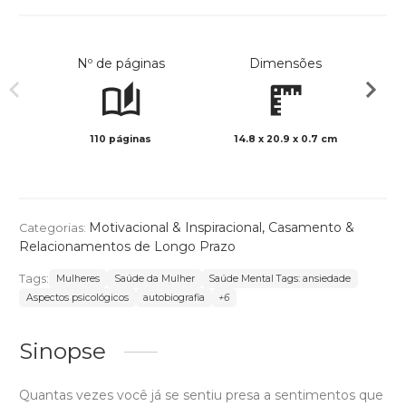
Nº de páginas
Dimensões
110 páginas
14.8 x 20.9 x 0.7 cm
Preto 
Motivacional & Inspiracional
,
Casamento &
Categorias:
Relacionamentos de Longo Prazo
Tags:
Mulheres
Saúde da Mulher
Saúde Mental Tags: ansiedade
Aspectos psicológicos
autobiografia
+6
Sinopse
Quantas vezes você já se sentiu presa a sentimentos que