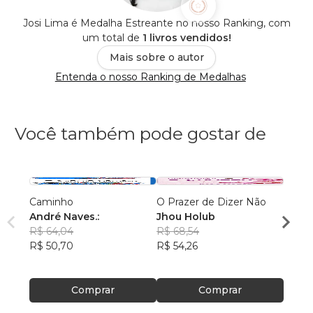
Josi Lima é Medalha Estreante no nosso Ranking, com
um total de
1 livros vendidos!
Mais sobre o autor
Entenda o nosso Ranking de Medalhas
Você também pode gostar de
Caminho
O Prazer de Dizer Não
AS C
André Naves.:
Jhou Holub
VENC
R$ 64,04
R$ 68,54
ROSA
R$ 50,70
R$ 54,26
R$ 74
R$ 59
Comprar
Comprar