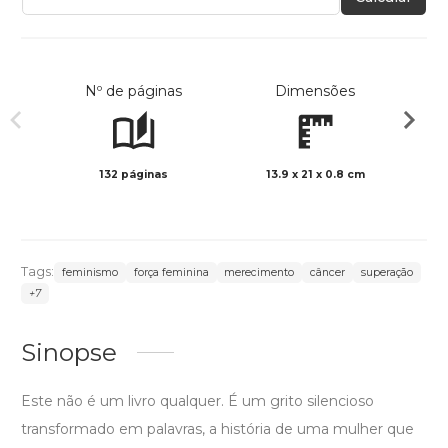
Nº de páginas
Dimensões
132 páginas
13.9 x 21 x 0.8 cm
Preto 
Tags:
feminismo
força feminina
merecimento
câncer
superação
+7
Sinopse
Este não é um livro qualquer. É um grito silencioso
transformado em palavras, a história de uma mulher que