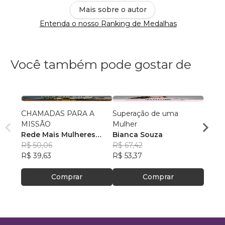
Mais sobre o autor
Entenda o nosso Ranking de Medalhas
Você também pode gostar de
CHAMADAS PARA A
Superação de uma
RACH
MISSÃO
Mulher
Ina Br
Rede Mais Mulheres
Bianca Souza
R$ 58
Empreendedoras
R$ 50,06
, +13
R$ 67,42
R$ 46
R$ 39,63
R$ 53,37
Comprar
Comprar