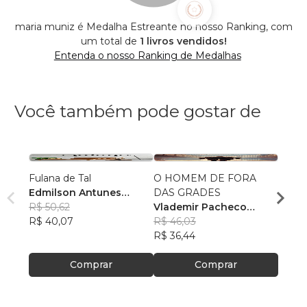
maria muniz é Medalha Estreante no nosso Ranking, com
um total de
1 livros vendidos!
Entenda o nosso Ranking de Medalhas
Você também pode gostar de
Fulana de Tal
O HOMEM DE FORA
LA CI
Edmilson Antunes
DAS GRADES
Laris
Tavares
R$ 50,62
Vlademir Pacheco
R$ 48
R$ 40,07
Custodio
R$ 46,03
R$ 38
R$ 36,44
Comprar
Comprar