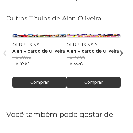
Outros Títulos de Alan Oliveira
OLDBITS N°1
OLDBITS N°17
OLDB
Alan Ricardo de Oliveira
Alan Ricardo de Oliveira
Alan 
R$ 60,05
R$ 70,06
R$ 77
R$ 47,54
R$ 55,47
R$ 61
Comprar
Comprar
Você também pode gostar de