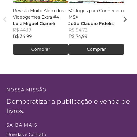
Revista Muito Além dos
50 Jogos para Conhecer o
Revis
Videogames Extra #4
MSX
Video
Luiz Miguel Gianeli
João Cláudio Fidelis
L. M. 
R$ 44,19
R$ 94,72
R$ 56
R$ 34,99
R$ 74,99
R$ 44
Comprar
Comprar
NOSSA MISSÃO
Democratizar a publicação e venda de
livros.
SAIBA MAIS
Dúvidas e Contato