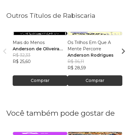
Outros Títulos de Rabiscaria
Mais do Menos
Os Trilhos Em Que A
Excer
Anderson de Oliveira
Mente Percorre
não ia
Rodrigues
R$ 32,33
Anderson Rodrigues
Ander
R$ 25,60
R$ 36,11
Rodr
R$ 38
R$ 28,59
R$ 30
Comprar
Comprar
Você também pode gostar de