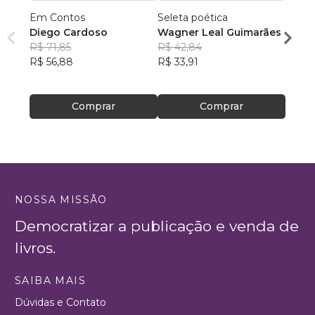
Em Contos
Seleta poética
O que
Diego Cardoso
Wagner Leal Guimarães
enten
R$ 71,85
R$ 42,84
ainda 
Carla
R$ 56,88
R$ 33,91
R$ 57
R$ 45
Comprar
Comprar
NOSSA MISSÃO
Democratizar a publicação e venda de
livros.
SAIBA MAIS
Dúvidas e Contato