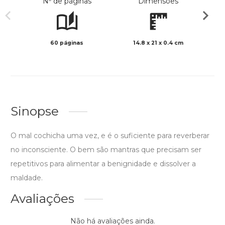
Nº de páginas
Dimensões
60 páginas
14.8 x 21 x 0.4 cm
Preto 
Sinopse
O mal cochicha uma vez, e é o suficiente para reverberar
no inconsciente. O bem são mantras que precisam ser
repetitivos para alimentar a benignidade e dissolver a
maldade.
Avaliações
Não há avaliações ainda.