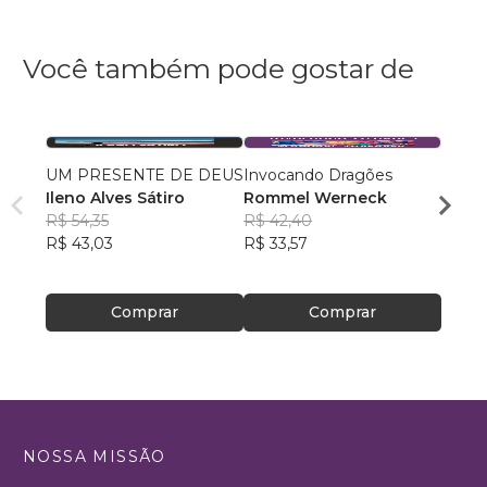
Você também pode gostar de
UM PRESENTE DE DEUS
Invocando Dragões
PREC
Ileno Alves Sátiro
Rommel Werneck
Gerla
R$ 54,35
R$ 42,40
de S
R$ 50
R$ 43,03
R$ 33,57
R$ 39
Comprar
Comprar
NOSSA MISSÃO