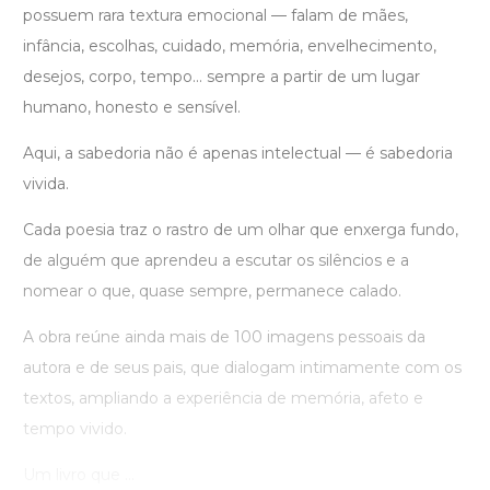
possuem rara textura emocional — falam de mães,
infância, escolhas, cuidado, memória, envelhecimento,
desejos, corpo, tempo... sempre a partir de um lugar
humano, honesto e sensível.
Aqui, a sabedoria não é apenas intelectual — é sabedoria
vivida.
Cada poesia traz o rastro de um olhar que enxerga fundo,
de alguém que aprendeu a escutar os silêncios e a
nomear o que, quase sempre, permanece calado.
A obra reúne ainda mais de 100 imagens pessoais da
autora e de seus pais, que dialogam intimamente com os
textos, ampliando a experiência de memória, afeto e
tempo vivido.
Um livro que ...