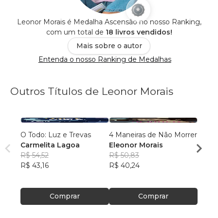
Leonor Morais é Medalha Ascensão no nosso Ranking,
com um total de
18 livros vendidos!
Mais sobre o autor
Entenda o nosso Ranking de Medalhas
Outros Títulos de Leonor Morais
O Todo: Luz e Trevas
4 Maneiras de Não Morrer
Bens 
Carmelita Lagoa
Eleonor Morais
Leono
R$ 54,52
R$ 50,83
R$ 43
R$ 43,16
R$ 40,24
R$ 34
Comprar
Comprar