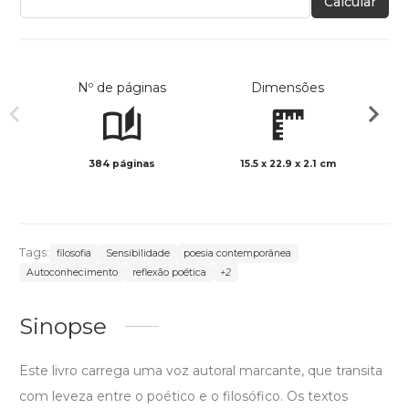
Calcular
Nº de páginas
Dimensões
384 páginas
15.5 x 22.9 x 2.1 cm
Preto 
Tags:
filosofia
Sensibilidade
poesia contemporânea
Autoconhecimento
reflexão poética
+2
Sinopse
Este livro carrega uma voz autoral marcante, que transita
com leveza entre o poético e o filosófico. Os textos