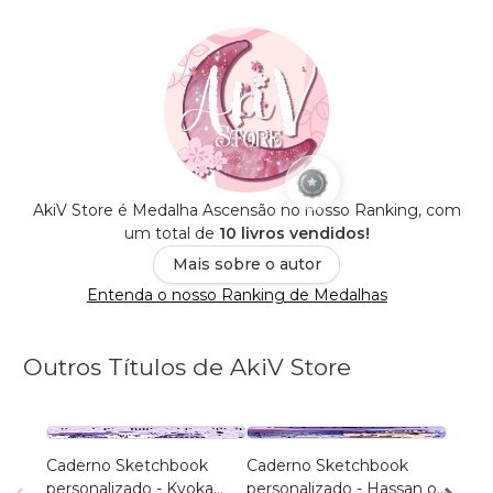
AkiV Store é Medalha Ascensão no nosso Ranking, com
um total de
10 livros vendidos!
Mais sobre o autor
Entenda o nosso Ranking de Medalhas
Outros Títulos de AkiV Store
Caderno Sketchbook
Caderno Sketchbook
Cader
personalizado - Kyoka
personalizado - Hassan of
Gray (