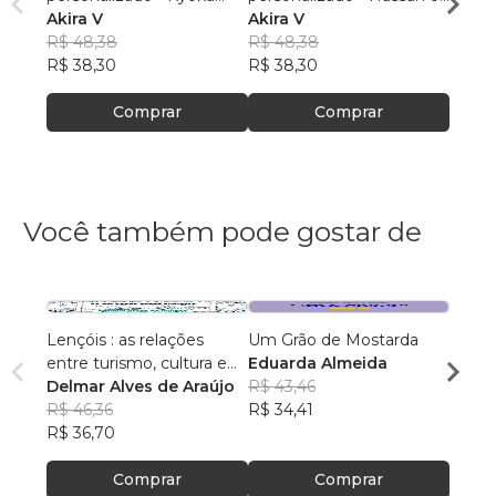
Jirou 1 (pequeno) - Folha
Akira V
Serenity IDOL 1
Akira V
branc
Akira
branca
R$ 48,38
(pequeno) - Folha branca
R$ 48,38
R$ 48
R$ 38,30
R$ 38,30
R$ 38
Comprar
Comprar
Você também pode gostar de
Lençóis : as relações
Um Grão de Mostarda
Inteli
entre turismo, cultura e
Eduarda Almeida
Aulas 
ambiente
Delmar Alves de Araújo
R$ 43,46
PhD(c
R$ 46,36
R$ 34,41
R$ 63
R$ 36,70
R$ 50
Comprar
Comprar