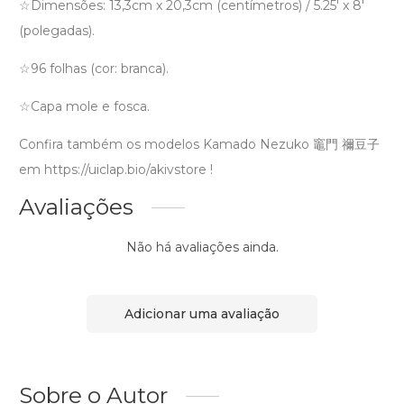
☆Dimensões: 13,3cm x 20,3cm (centímetros) / 5.25′ x 8′
(polegadas).
☆96 folhas (cor: branca).
☆Capa mole e fosca.
Confira também os modelos Kamado Nezuko 竈門 禰豆子
em https://uiclap.bio/akivstore !
Avaliações
Não há avaliações ainda.
Adicionar uma avaliação
Sobre o Autor