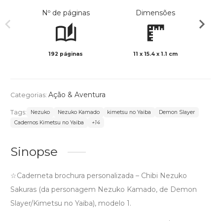
Nº de páginas
Dimensões
192 páginas
11 x 15.4 x 1.1 cm
Preto 
Ação & Aventura
Categorias:
Tags:
Nezuko
Nezuko Kamado
kimetsu no Yaiba
Demon Slayer
Cadernos Kimetsu no Yaiba
+14
Sinopse
☆Caderneta brochura personalizada – Chibi Nezuko
Sakuras (da personagem Nezuko Kamado, de Demon
Slayer/Kimetsu no Yaiba), modelo 1.