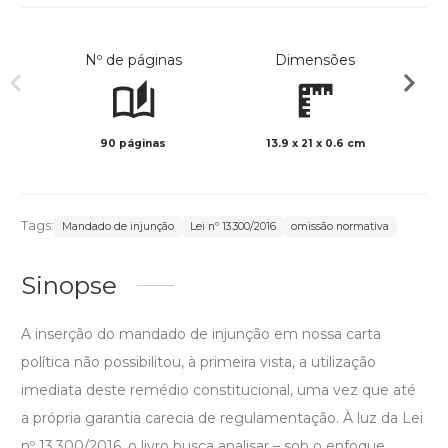
Nº de páginas
Dimensões
90 páginas
13.9 x 21 x 0.6 cm
Preto 
Tags:
Mandado de injunção
Lei nº 13.300/2016
omissão normativa
Sinopse
A inserção do mandado de injunção em nossa carta
política não possibilitou, à primeira vista, a utilização
imediata deste remédio constitucional, uma vez que até
a própria garantia carecia de regulamentação. À luz da Lei
nº 13.300/2016, o livro busca analisar – sob o enfoque