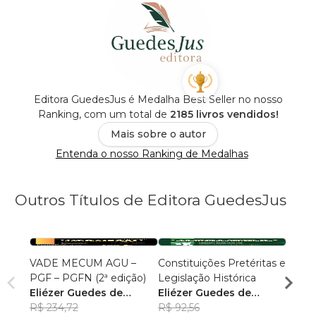
Editora GuedesJus é Medalha Best Seller no nosso
Ranking, com um total de
2185 livros vendidos!
Mais sobre o autor
Entenda o nosso Ranking de Medalhas
Outros Títulos de Editora GuedesJus
VADE MECUM AGU –
Constituições Pretéritas e
Temas
PGF – PGFN (2ª edição)
Legislação Histórica
Militar
Eliézer Guedes de
Eliézer Guedes de
Maur
Oliveira Junior
R$ 234,72
Oliveira Junior
R$ 92,56
R$ 85