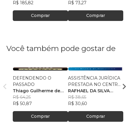
R$ 185,82
R$ 73,27
R$ 67
Comprar
Comprar
Você também pode gostar de
DEFENDENDO O
ASSISTÊNCIA JURÍDICA
POLÍ
PASSADO
PRESTADA NO CENTRO
AS R
Thiago Guilherme de
DE REFERÊNCIA
RAFHAEL DA SILVA
RECE
GUST
Souza
R$ 64,25
ESPECIALIZADO DE
PETRÔNIO
R$ 38,65
R$ 78
R$ 50,87
ASSISTÊNCIA SOCIAL–
R$ 30,60
R$ 61
CREAS
Comprar
Comprar