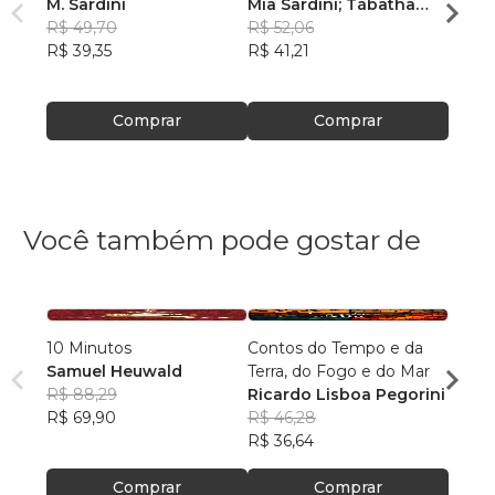
M. Sardini
Mia Sardini; Tábatha
Mia S
R$ 49,70
Gagliera
R$ 52,06
, +4
Gagli
R$ 52
R$ 39,35
R$ 41,21
R$ 41
Comprar
Comprar
Você também pode gostar de
10 Minutos
Contos do Tempo e da
Arqui
Samuel Heuwald
Terra, do Fogo e do Mar
Desc
R$ 88,29
Ricardo Lisboa Pegorini
Rodri
R$ 69,90
R$ 46,28
R$ 64
R$ 36,64
R$ 51
Comprar
Comprar