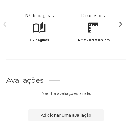
Nº de páginas
Dimensões
112 páginas
14.7 x 20.9 x 0.7 cm
Preto 
Avaliações
Não há avaliações ainda.
Adicionar uma avaliação