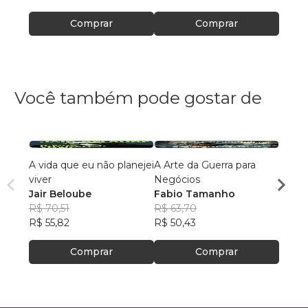
Comprar
Comprar
Você também pode gostar de
A vida que eu não planejei
A Arte da Guerra para
De al
viver
Negócios
dema
Jair Beloube
Fabio Tamanho
Ellen
R$ 70,51
R$ 63,70
R$ 51
R$ 55,82
R$ 50,43
R$ 41
Comprar
Comprar