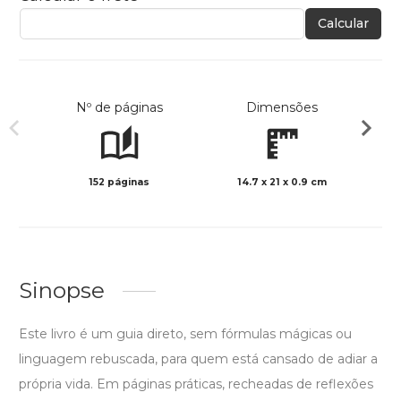
Calcular
Nº de páginas
Dimensões
152 páginas
14.7 x 21 x 0.9 cm
Preto 
Sinopse
Este livro é um guia direto, sem fórmulas mágicas ou
linguagem rebuscada, para quem está cansado de adiar a
própria vida. Em páginas práticas, recheadas de reflexões