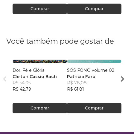
Comprar
Comprar
Você também pode gostar de
Dor, Fé e Glória
SOS FONO volume 02
Amaz
Cleiton Cassio Bach
Patrícia Faro
Igor 
R$ 54,05
R$ 78,08
Moura
R$ 51
R$ 42,79
R$ 61,81
R$ 40
Comprar
Comprar