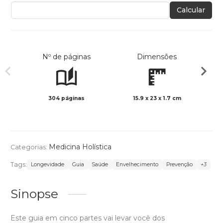
Calcular
Nº de páginas
Dimensões
304 páginas
15.9 x 23 x 1.7 cm
Preto 
Medicina Holística
Categorias:
Tags:
Longevidade
Guia
Saúde
Envelhecimento
Prevenção
+3
Sinopse
Este guia em cinco partes vai levar você dos