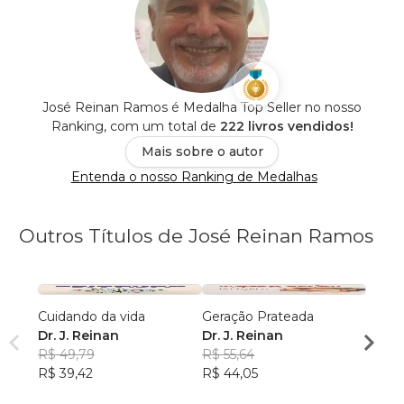
José Reinan Ramos é Medalha Top Seller no nosso
Ranking, com um total de
222 livros vendidos!
Mais sobre o autor
Entenda o nosso Ranking de Medalhas
Outros Títulos de José Reinan Ramos
Cuidando da vida
Geração Prateada
Medici
Dr. J. Reinan
Dr. J. Reinan
Dr. J.
R$ 49,79
R$ 55,64
R$ 62
R$ 39,42
R$ 44,05
R$ 49