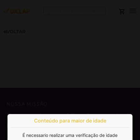
VOLTAR
NOSSA MISSÃO
Democratizar a publicação e venda de
Conteúdo para maior de idade
livros.
É necessario realizar uma verificação de idade
SAIBA MAIS