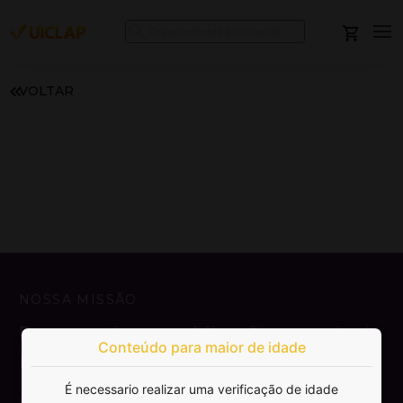
VOLTAR
NOSSA MISSÃO
Democratizar a publicação e venda de
Conteúdo para maior de idade
livros.
É necessario realizar uma verificação de idade
SAIBA MAIS