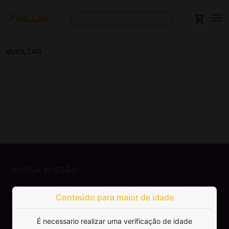
VOLTAR
NOSSA MISSÃO
Democratizar a publicação e venda de
Conteúdo para maior de idade
livros.
É necessario realizar uma verificação de idade
SAIBA MAIS