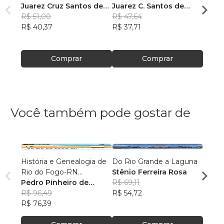
Juarez Cruz Santos de
Juarez C. Santos de
Juare
Maria
R$ 51,00
Maria
R$ 47,64
Maria
R$ 47
R$ 40,37
R$ 37,71
R$ 37
Comprar
Comprar
Você também pode gostar de
História e Genealogia de
Do Rio Grande a Laguna
PETR
Rio do Fogo-RN
Stênio Ferreira Rosa
DE H
(sécs.XVI-XX)
Pedro Pinheiro de
R$ 69,11
Rober
Araújo Júnior
R$ 96,49
R$ 54,72
Figue
R$ 17
R$ 76,39
R$ 13