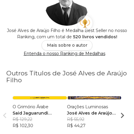
José Alves de Araújo Filho é Medalha Best Seller no nosso
Ranking, com um total de
520 livros vendidos!
Mais sobre o autor
Entenda o nosso Ranking de Medalhas
Outros Títulos de José Alves de Araújo
Filho
O Grimório Árabe
Orações Luminosas
Oraçõ
Said Jaguarundi
José Alves de Araújo
José 
Mourisco
R$ 129,22
Filho
R$ 55,92
Filho
R$ 11
R$ 102,30
R$ 44,27
R$ 93