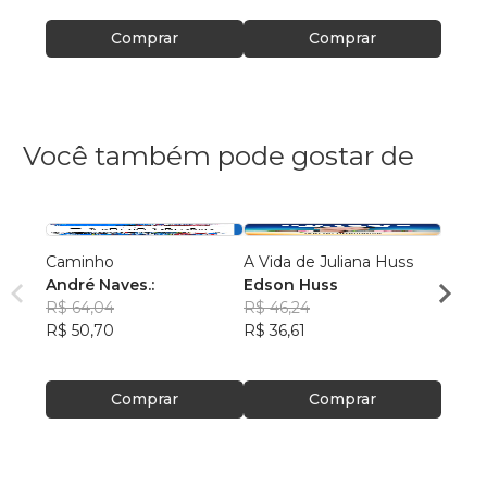
Comprar
Comprar
Você também pode gostar de
Caminho
A Vida de Juliana Huss
MILA
André Naves.:
Edson Huss
DOR
R$ 64,04
R$ 46,24
NADM
R$ 50,70
R$ 36,61
R$ 50
R$ 39
Comprar
Comprar