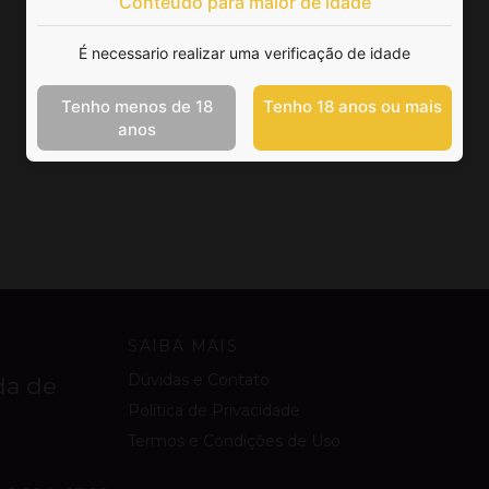
Conteúdo para maior de idade
É necessario realizar uma verificação de idade
Tenho menos de 18
Tenho 18 anos ou mais
anos
SAIBA MAIS
Dúvidas e Contato
da de
Política de Privacidade
Termos e Condições de Uso