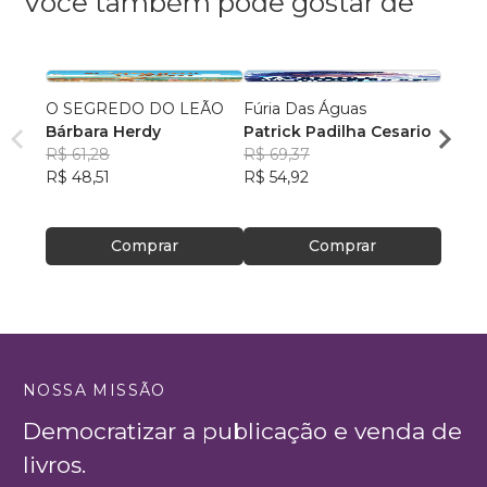
Você também pode gostar de
O SEGREDO DO LEÃO
Fúria Das Águas
A men
Bárbara Herdy
Patrick Padilha Cesario
Aless
R$ 61,28
R$ 69,37
R$ 67
R$ 48,51
R$ 54,92
R$ 53
Comprar
Comprar
NOSSA MISSÃO
Democratizar a publicação e venda de
livros.