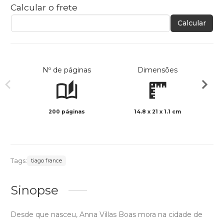
Calcular o frete
Calcular
Nº de páginas
Dimensões
200 páginas
14.8 x 21 x 1.1 cm
Preto 
Tags:
tiago france
Sinopse
Desde que nasceu, Anna Villas Boas mora na cidade de