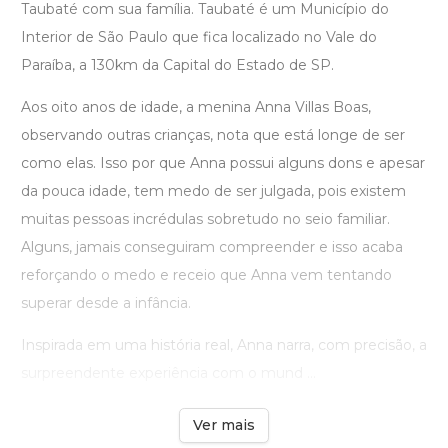
Taubaté com sua família. Taubaté é um Município do
Interior de São Paulo que fica localizado no Vale do
Paraíba, a 130km da Capital do Estado de SP.
Aos oito anos de idade, a menina Anna Villas Boas,
observando outras crianças, nota que está longe de ser
como elas. Isso por que Anna possui alguns dons e apesar
da pouca idade, tem medo de ser julgada, pois existem
muitas pessoas incrédulas sobretudo no seio familiar.
Alguns, jamais conseguiram compreender e isso acaba
reforçando o medo e receio que Anna vem tentando
superar desde a infância.
Inspirada em uma história real, Anna narra, com precisão, a
surpreendente experiência com o mund ...
Ver mais