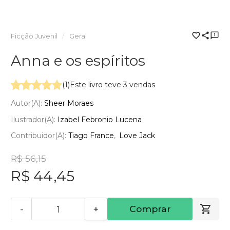
Ficção Juvenil
Geral
Anna e os espíritos
(1)
Este livro teve 3 vendas
Autor(a):
Sheer Moraes
Ilustrador(a):
Izabel Febronio Lucena
Contribuidor(a):
Tiago France
Love Jack
R$ 56,15
R$ 44,45
-
+
Comprar