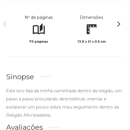
Nº de páginas
Dimensões
70 páginas
13.9 x 21 x 0.5 cm
Preto 
Sinopse
Este livro fala da minha caminhada dentro da religião, um
passo a passo procurando desmistificar, orientar e
esclarecer um pouco sobre meu seguimento dentro da
Religião Afro-brasileira.
Avaliações