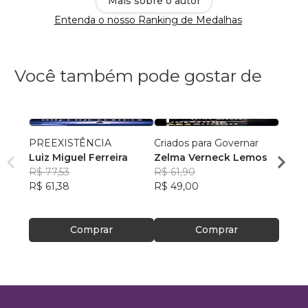
Mais sobre o autor
Entenda o nosso Ranking de Medalhas
Você também pode gostar de
PREEXISTÊNCIA
Criados para Governar
A Sen
Luiz Miguel Ferreira
Zelma Verneck Lemos
Samue
R$ 77,53
R$ 61,90
Chies
R$ 94
R$ 61,38
R$ 49,00
R$ 75
Comprar
Comprar