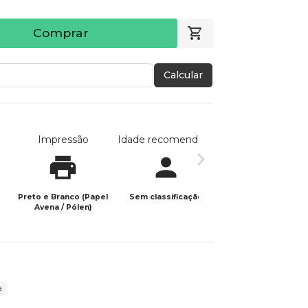
Comprar
Calcular
Impressão
Idade recomendada
Data de publicaç
Preto e Branco (Papel
Sem classificação
17/07/2025
Avena / Pólen)
a