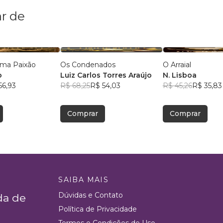
r de
Uma Paixão
Os Condenados
O Arraial
o
Luiz Carlos Torres Araújo
N. Lisboa
56,93
R$ 68,25
R$ 54,03
R$ 45,26
R$ 35,83
Comprar
Comprar
SAIBA MAIS
Dúvidas e Contato
da de
Política de Privacidade