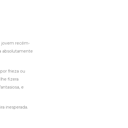
o jovem recém-
va absolutamente
por frieza ou
he fizera
antasiosa, e
ra inesperada.