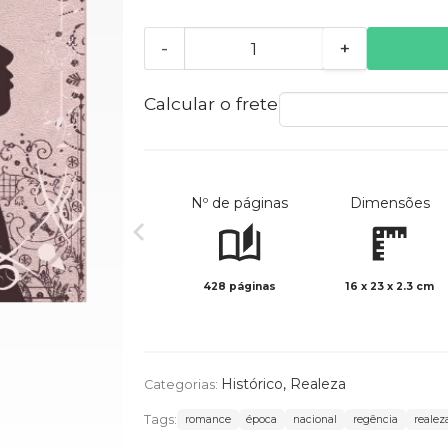
-
+
Calcular o frete
Nº de páginas
Dimensões
428 páginas
16 x 23 x 2.3 cm
Histórico
,
Realeza
Categorias:
Tags:
romance
época
nacional
regência
realez