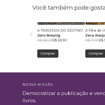
Você também pode gosta
A TRAVESSIA DO DESTINO
A Filha de 
Jairo Breunig
Zeca Araúj
R$ 88,29
R$ 69,90
R$ 71,91
R$ 
Comprar
Comprar
NOSSA MISSÃO
Democratizar a publicação e ven
livros.