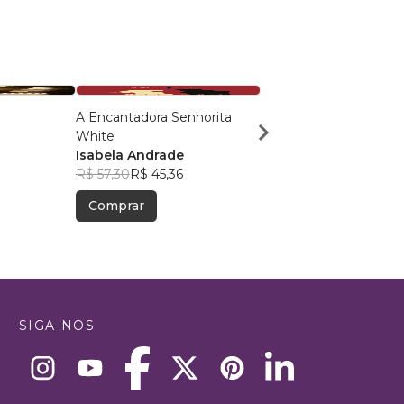
A Encantadora Senhorita
O Fim do Mistério do P
White
do Lago Azul
Isabela Andrade
Luiz Cunha
R$ 57,30
R$ 45,36
R$ 63,94
R$ 50,62
Comprar
Comprar
SIGA-NOS