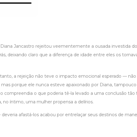
 Diana Jancastro rejeitou veementemente a ousada investida d
ás, deixando claro que a diferença de idade entre eles os torna
ntanto, a rejeição não teve o impacto emocional esperado — não 
r, mas porque ele nunca esteve apaixonado por Diana, tampouco l
ão compreendia o que poderia tê-la levado a uma conclusão tão f
a, no íntimo, uma mulher propensa a delírios.
 deveria afastá-los acabou por entrelaçar seus destinos de manei