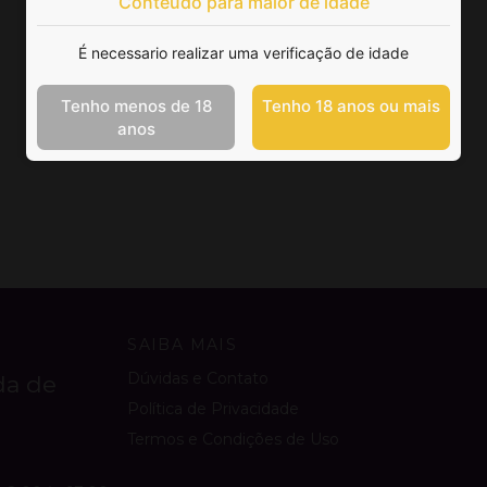
Conteúdo para maior de idade
É necessario realizar uma verificação de idade
Tenho menos de 18
Tenho 18 anos ou mais
anos
SAIBA MAIS
Dúvidas e Contato
da de
Política de Privacidade
Termos e Condições de Uso