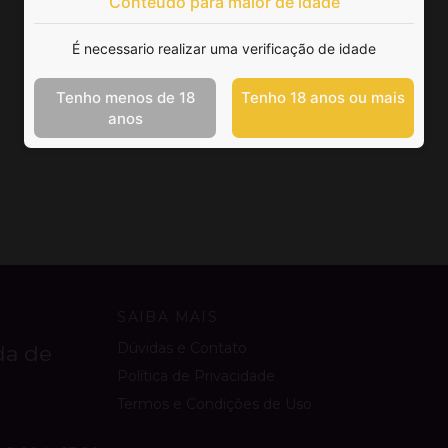
Conteúdo para maior de idade
É necessario realizar uma verificação de idade
Tenho menos de 18
Tenho 18 anos ou mais
anos
SAIBA MAIS
Dúvidas e Contato
da de
Política de Privacidade
Termos e Condições de Uso