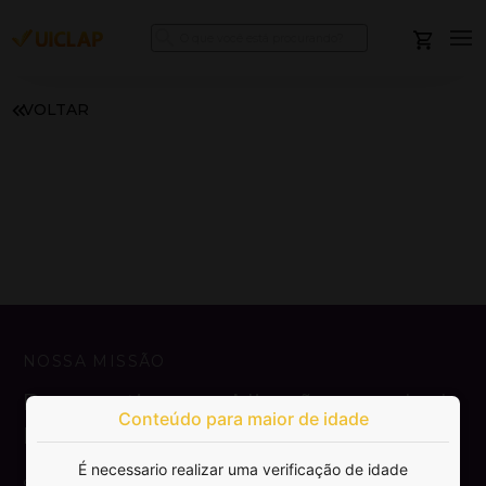
VOLTAR
NOSSA MISSÃO
Democratizar a publicação e venda de
Conteúdo para maior de idade
livros.
É necessario realizar uma verificação de idade
SAIBA MAIS