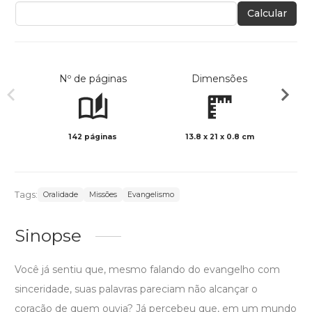
Calcular
Nº de páginas
Dimensões
142 páginas
13.8 x 21 x 0.8 cm
Preto 
Tags:
Oralidade
Missões
Evangelismo
Sinopse
Você já sentiu que, mesmo falando do evangelho com
sinceridade, suas palavras pareciam não alcançar o
coração de quem ouvia? Já percebeu que, em um mundo