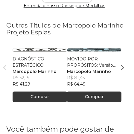
Entenda o nosso Ranking de Medalhas
Outros Títulos de Marcopolo Marinho -
Projeto Espias
DIAGNÓSTICO
MOVIDO POR
Qual 
ESTRATÉGICO
PROPÓSITOS: Versão
Missã
EMPRESARIAL COESO
Marcopolo Marinho
Business as Mission
Marcopolo Marinho
Marc
R$ 52,15
R$ 81,45
R$ 68
R$ 41,29
R$ 64,49
R$ 54
Comprar
Comprar
Você também pode gostar de