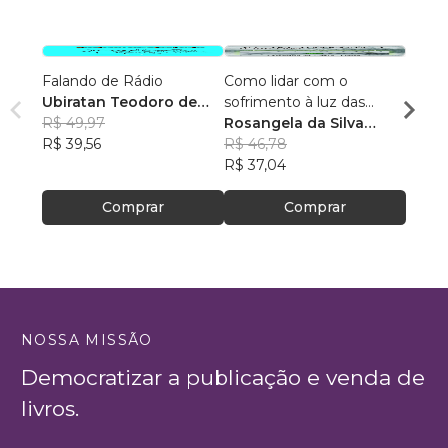
Falando de Rádio
Como lidar com o
40 Me
Ubiratan Teodoro de
sofrimento à luz das
fortal
Souza
R$ 49,97
Escrituras?
Rosangela da Silva
Edils
R$ 39,56
Feitosa
R$ 46,78
R$ 51,
R$ 37,04
R$ 40
Comprar
Comprar
NOSSA MISSÃO
Democratizar a publicação e venda de
livros.