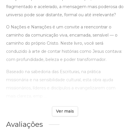
fragmentado e acelerado, a mensagem mais poderosa do
universo pode soar distante, formal ou até irrelevante?
O Nações e Narrações é um convite a reencontrar o
caminho da comunicação viva, encarnada, sensível — o
caminho do próprio Cristo. Neste livro, você será
conduzido à arte de contar histórias como Jesus contava:
com profundidade, beleza e poder transformador.
Baseado na sabedoria das Escrituras, na prática
missionária e na sensibilidade cultural, esta obra ajuda
missionários, líderes e discípulos a evangelizarem com
mais clareza, emp ...
Ver mais
Avaliações