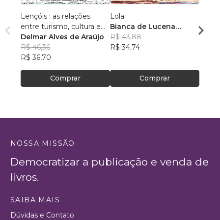
Lençóis : as relações
Lola
O leã
entre turismo, cultura e
Bianca de Lucena
flor
ambiente
Delmar Alves de Araújo
Coutinho de Oliveira
R$ 43,88
Valen
R$ 46,36
R$ 34,74
R$ 43
R$ 36,70
R$ 34
Comprar
Comprar
NOSSA MISSÃO
Democratizar a publicação e venda de
livros.
SAIBA MAIS
Dúvidas e Contato