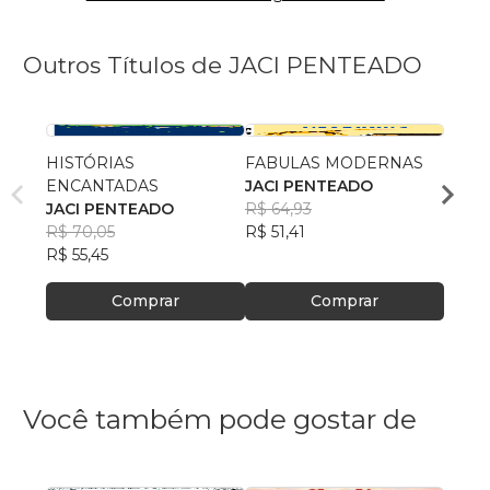
Outros Títulos de JACI PENTEADO
HISTÓRIAS
FABULAS MODERNAS
O ME
ENCANTADAS
JACI PENTEADO
JACI
JACI PENTEADO
R$ 64,93
R$ 49
R$ 70,05
R$ 51,41
R$ 39
R$ 55,45
Comprar
Comprar
Você também pode gostar de