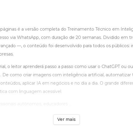
 páginas é a versão completa do Treinamento Técnico em Inteligê
esso via WhatsApp, com duração de 20 semanas. Dividido em trê
ançado —, o conteúdo foi desenvolvido para todos os públicos: in
presas.
al, o leitor aprenderá passo a passo como usar o ChatGPT ou ou
. De como criar imagens com inteligência artificial, automatizar 
nteúdos, aplicar IA em negócios e no dia a dia. O grande diferen
tica com linguagem acessível.
issionais autônomos, educadores ...
Ver mais