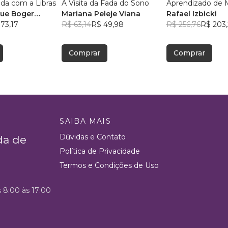
da com a Libras
A Visita da Fada do Sono
Aprendizado de 
que Boger
Mariana Peleje Viana
Rafael Izbicki
73,17
R$ 63,14
R$ 49,98
R$ 256,76
R$ 203
Comprar
Comprar
SAIBA MAIS
Dúvidas e Contato
da de
Política de Privacidade
Termos e Condições de Uso
s 8:00 às 17:00