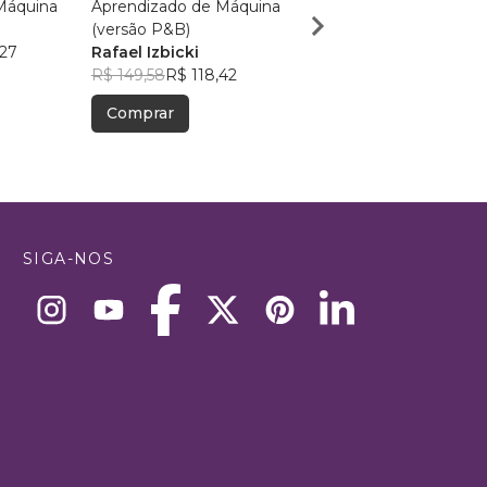
Máquina
Aprendizado de Máquina
Desenvolvendo Apps
(versão P&B)
minutos
,27
Rafael Izbicki
Landerson Gomes
R$ 149,58
R$ 118,42
R$ 49,46
R$ 39,16
Comprar
Comprar
SIGA-NOS