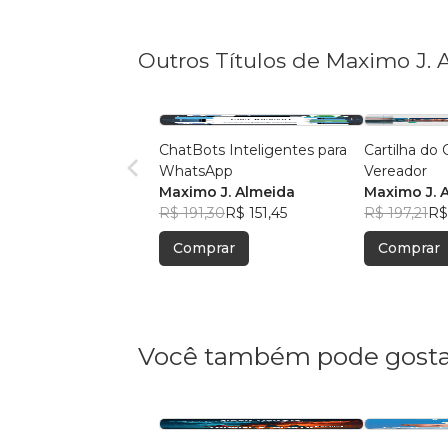
Outros Títulos de Maximo J.
ChatBots Inteligentes para
Cartilha do
WhatsApp
Vereador
Maximo J. Almeida
Maximo J. 
R$ 191,30
R$ 151,45
R$ 197,21
R$
Comprar
Comprar
Você também pode gosta