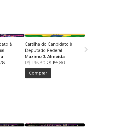
dato à
Cartilha do Candidato à
al
Deputado Federal
da
Maximo J. Almeida
,78
R$ 196,80
R$ 155,80
Comprar