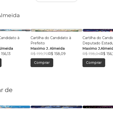
 Almeida
 Candidato à
Cartilha do Candidato à
Cartilha do Candi
Prefeito
Deputado Estadu
Almeida
Maximo J. Almeida
Maximo J.Almei
 156,13
R$ 199,70
R$ 158,09
R$ 198,04
R$ 156
Comprar
Comprar
r de