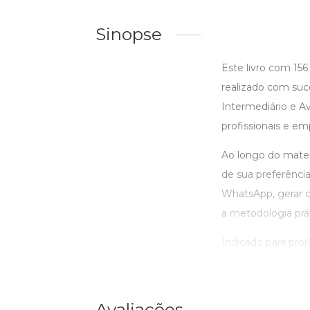
Sinopse
Este livro com 156
realizado com suc
Intermediário e Av
profissionais e em
Ao longo do materi
de sua preferência
WhatsApp, gerar co
a metodologia prá
Indicado para prof
Avaliações