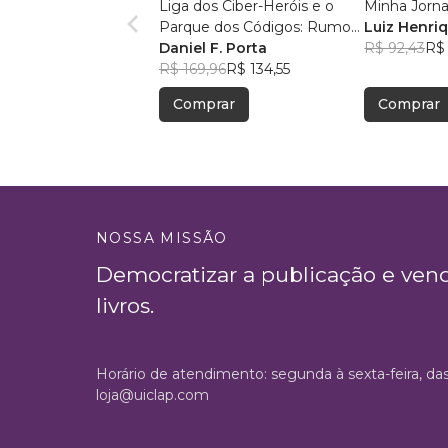
Liga dos Ciber-Heróis e o
Minha Jorna
Parque dos Códigos: Rumo
Luiz Henri
ao Desconhecido
Daniel F. Porta
Wessling
R$ 92,43
R$ 
R$ 169,96
R$ 134,55
Comprar
Comprar
NOSSA MISSÃO
Democratizar a publicação e ven
livros.
Horário de atendimento: segunda à sexta-feira, da
loja@uiclap.com