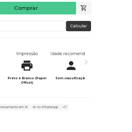
Comprar
Calcular
Impressão
Idade recomendada
Data de publicaç
Preto e Branco (Papel
Sem classificação
09/07/2025
Offset)
Treinamento em IA
IA no WhatsApp
+11