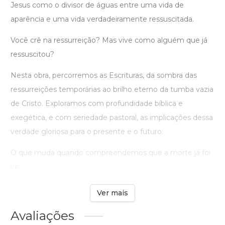
Jesus como o divisor de águas entre uma vida de
aparência e uma vida verdadeiramente ressuscitada.
Você crê na ressurreição? Mas vive como alguém que já
ressuscitou?
Nesta obra, percorremos as Escrituras, da sombra das
ressurreições temporárias ao brilho eterno da tumba vazia
de Cristo. Exploramos com profundidade bíblica e
exegética, e com seriedade pastoral, as implicações dessa
verdade gloriosa para o presente e o futuro:
O que muda quando compreendemos que a morte já foi
ve ...
Ver mais
Avaliações