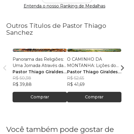
Entenda o nosso Ranking de Medalhas
Outros Títulos de Pastor Thiago
Sanchez
Panorama das Religiões:
O CAMINHO DA
O SE
Uma Jornada Através da
MONTANHA: Lições do
O SAL
Diversidade Espiritual
Pastor Thiago Giraldes
Sermão de Jesus
Pastor Thiago Giraldes
no No
Pasto
Sanchez
R$ 50,38
Sanchez
R$ 52,65
Sanc
R$ 84
R$ 39,88
R$ 41,69
R$ 66
Comprar
Comprar
Você também pode gostar de