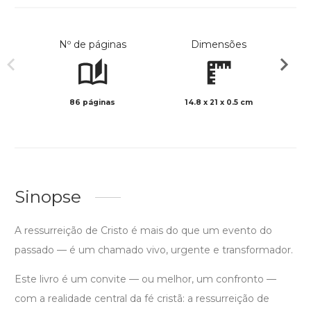
Nº de páginas
Dimensões
86 páginas
14.8 x 21 x 0.5 cm
Preto 
Sinopse
A ressurreição de Cristo é mais do que um evento do
passado — é um chamado vivo, urgente e transformador.
Este livro é um convite — ou melhor, um confronto —
com a realidade central da fé cristã: a ressurreição de