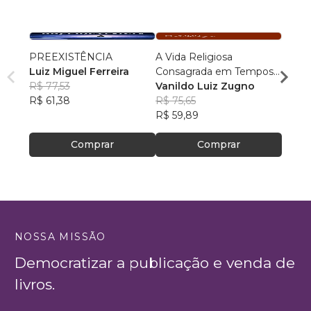
PREEXISTÊNCIA
A Vida Religiosa
Cosm
Luiz Miguel Ferreira
Consagrada em Tempos
Cristo
R$ 77,53
de Papa Francisco
Vanildo Luiz Zugno
crianç
Rafae
R$ 61,38
R$ 75,65
R$ 46
R$ 59,89
R$ 37
Comprar
Comprar
NOSSA MISSÃO
Democratizar a publicação e venda de
livros.