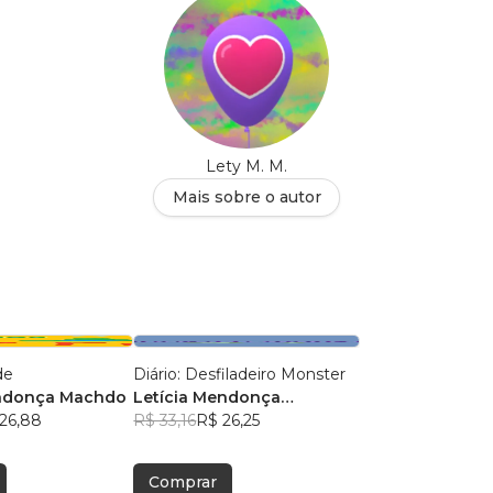
Lety M. M.
Mais sobre o autor
de
Diário: Desfiladeiro Monster
endonça Machdo
Letícia Mendonça
26,88
Machado
R$ 33,16
R$ 26,25
Comprar