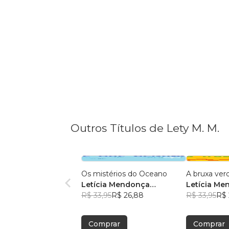
Outros Títulos de Lety M. M.
Os mistérios do Oceano
A bruxa ver
Letícia Mendonça
Letícia M
Machado
R$ 33,95
R$ 26,88
R$ 33,95
R$ 
Comprar
Comprar