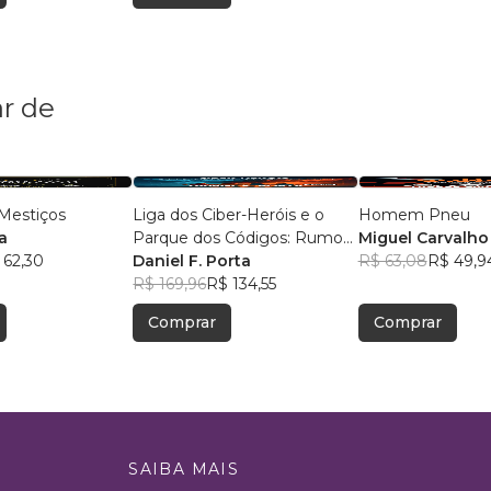
r de
Mestiços
Liga dos Ciber-Heróis e o
Homem Pneu
a
Parque dos Códigos: Rumo
Miguel Carvalho
 62,30
ao Desconhecido
Daniel F. Porta
R$ 63,08
R$ 49,9
R$ 169,96
R$ 134,55
Comprar
Comprar
SAIBA MAIS