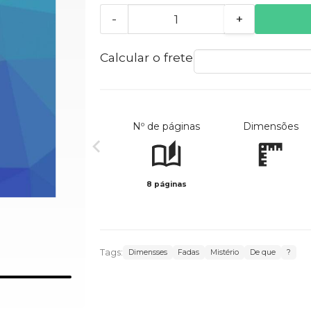
-
+
Calcular o frete
Nº de páginas
Dimensões
8 páginas
Tags:
Dimensses
Fadas
Mistério
De que
?