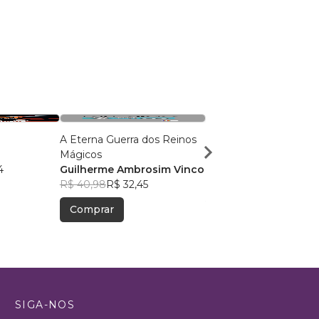
A Eterna Guerra dos Reinos
O último continente
Mágicos
Simone Saueressig
4
Guilherme Ambrosim Vinco
R$ 52,37
R$ 41,46
R$ 40,98
R$ 32,45
Comprar
Comprar
SIGA-NOS