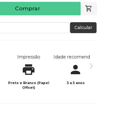
Comprar
Calcular
Impressão
Idade recomendada
Data de publicaç
Preto e Branco (Papel
3 a 5 anos
03/09/2021
Offset)