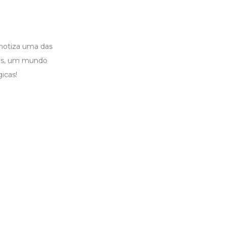
pnotiza uma das
aos, um mundo
icas!