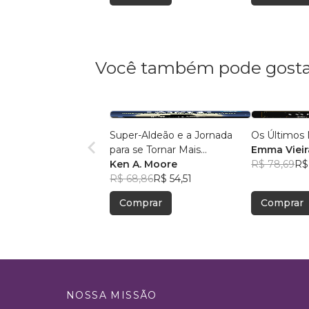
Você também pode gosta
Super-Aldeão e a Jornada
Os Últimos 
para se Tornar Mais
Emma Vieir
Interessante!
Ken A. Moore
R$ 78,69
R$
R$ 68,86
R$ 54,51
Comprar
Comprar
NOSSA MISSÃO