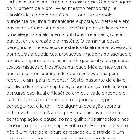
tortuosos da fé, do tempo e da existência. O personagem
do “Homem de Vidro” — ao mesmo tempo frágil e
translúcido, corpo e metáfora — torna-se símbolo
pungente de uma humanidade exposta, vulnerável e em
busca de sentido. A novela também pode ser lida como
uma alegoria da alma em conflito entre a tradição e a
dúvida, entre a razão e o mistério. O caminhar desse
peregrino entre espaços e estados da alma é atravessado
por figuras arquetípicas, provações, imagens do sagrado e
do profano, num entrelaçamento que lembra os grandes
textos místicos e filosóficos da Idade Média, mas com a
ousadia contemporânea de quem escreve não para
repetir, e sim para reinventar. Gostei bastante de o livro
ser dividido em dez capítulos, o que reforça a ideia de um
percurso espiritual e filosófico em que cada encontro e
cada enigma aproximam o protagonista — e, por
conseguinte, o leitor — de alguma revelação sobre a
natureza humana. Não há pressa: a narrativa convida à
contemplação, à pausa, ao mergulho nos símbolos e nas
tensões morais que se apresentam. O Homem de Vidro
não é um livro para leitura apressada ou distraída: é um
texto para ser meditado, quase como quem lê um