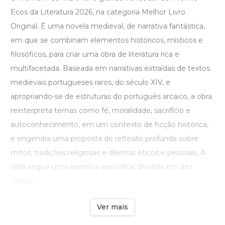
Ecos da Literatura 2026, na categoria Melhor Livro
Original. É uma novela medieval, de narrativa fantástica,
em que se combinam elementos históricos, místicos e
filosóficos, para criar uma obra de literatura rica e
multifacetada. Baseada em narrativas extraídas de textos
medievais portugueses raros, do século XIV, e
apropriando-se de estruturas do português arcaico, a obra
reinterpreta temas como fé, moralidade, sacrifício e
autoconhecimento, em um contexto de ficção histórica,
e engendra uma proposta de reflexão profunda sobre
mitos, tradições religiosas e dilemas éticos e pessoais. A
obra segue uma narrativa episódica, dividida em dez
capítu ...
Ver mais