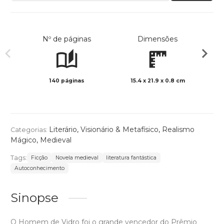
Nº de páginas
Dimensões
140 páginas
15.4 x 21.9 x 0.8 cm
Preto 
Literário
,
Visionário & Metafísico
,
Realismo
Categorias:
Mágico
,
Medieval
Tags:
Ficção
Novela medieval
literatura fantástica
Autoconhecimento
Sinopse
O Homem de Vidro foi o grande vencedor do Prêmio