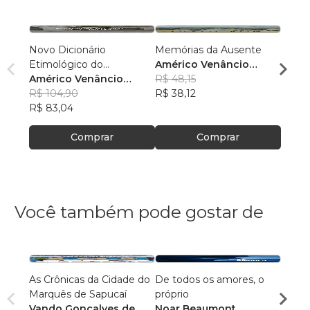
Novo Dicionário
Memórias da Ausente
Crônic
Etimológico do
Américo Venâncio
sem c
Português Arcaico
Américo Venâncio
Lopes Machado Filho
R$ 48,15
escrit
Amér
Lopes Machado Filho
R$ 104,90
R$ 38,12
Lope
R$ 44
R$ 83,04
R$ 35,
Comprar
Comprar
Você também pode gostar de
As Crônicas da Cidade do
De todos os amores, o
Contos do T
Marquês de Sapucaí
próprio
Vando Gonçalves de
Noar Beaumont
Ricar