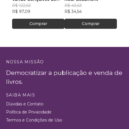
Araújo
R$ 122,63
R$ 43,63
R$ 46
R$ 97,09
R$ 34,54
R$ 36
Comprar
Comprar
NOSSA MISSÃO
Democratizar a publicação e venda de
livros.
SAIBA MAIS
Dúvidas e Contato
Política de Privacidade
Termos e Condições de Uso